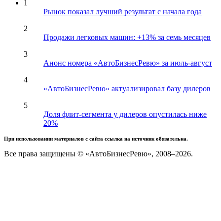
1
Рынок показал лучший результат с начала года
2
Продажи легковых машин: +13% за семь месяцев
3
Анонс номера «АвтоБизнесРевю» за июль-август
4
«АвтоБизнесРевю» актуализировал базу дилеров
5
Доля флит-сегмента у дилеров опустилась ниже
20%
При использовании материалов с сайта ссылка на источник обязательна.
Все права защищены © «АвтоБизнесРевю», 2008–2026.