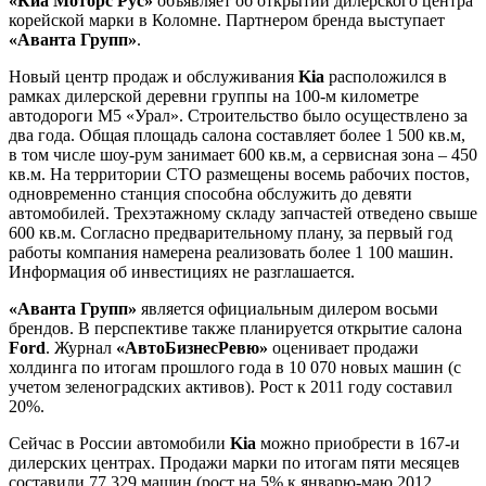
«Киа Моторс Рус»
объявляет об открытии дилерского центра
корейской марки в Коломне. Партнером бренда выступает
«Аванта Групп»
.
Новый центр продаж и обслуживания
Kia
расположился в
рамках дилерской деревни группы на 100-м километре
автодороги М5 «Урал». Строительство было осуществлено за
два года. Общая площадь салона составляет более 1 500 кв.м,
в том числе шоу-рум занимает 600 кв.м, а сервисная зона – 450
кв.м. На территории СТО размещены восемь рабочих постов,
одновременно станция способна обслужить до девяти
автомобилей. Трехэтажному складу запчастей отведено свыше
600 кв.м. Согласно предварительному плану, за первый год
работы компания намерена реализовать более 1 100 машин.
Информация об инвестициях не разглашается.
«Аванта Групп»
является официальным дилером восьми
брендов. В перспективе также планируется открытие салона
Ford
. Журнал
«АвтоБизнесРевю»
оценивает продажи
холдинга по итогам прошлого года в 10 070 новых машин (с
учетом зеленоградских активов). Рост к 2011 году составил
20%.
Сейчас в России автомобили
Kia
можно приобрести в 167-и
дилерских центрах. Продажи марки по итогам пяти месяцев
составили 77 329 машин (рост на 5% к январю-маю 2012