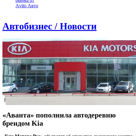
рынка от
Аvito Авто
Автобизнес / Новости
«Аванта» пополнила автодеревню
брендом Kia