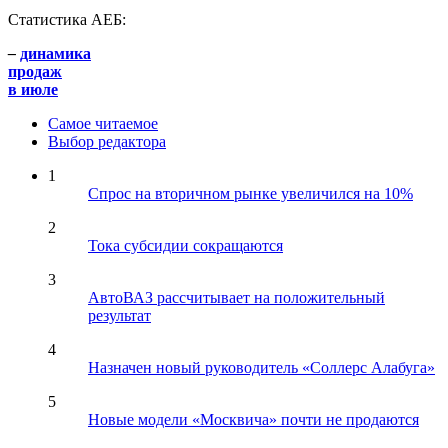
Статистика АЕБ:
–
динамика
продаж
в июле
Самое читаемое
Выбор редактора
1
Спрос на вторичном рынке увеличился на 10%
2
Тока субсидии сокращаются
3
АвтоВАЗ рассчитывает на положительный
результат
4
Назначен новый руководитель «Соллерс Алабуга»
5
Новые модели «Москвича» почти не продаются