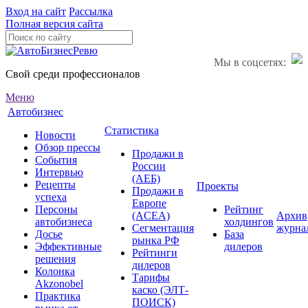
Вход на сайт
Рассылка
Полная версия сайта
Мы в соцсетях:
Свой среди профессионалов
Меню
Автобизнес
Статистика
Новости
Обзор прессы
Продажи в
События
России
Интервью
(АЕБ)
Рецепты
Проекты
Продажи в
успеха
Европе
Персоны
Рейтинг
(ACEA)
Архив
автобизнеса
холдингов
Сегментация
журна
Досье
База
рынка РФ
Эффективные
дилеров
Рейтинги
решения
дилеров
Колонка
Тарифы
Akzonobel
каско (ЭЛТ-
Практика
ПОИСК)