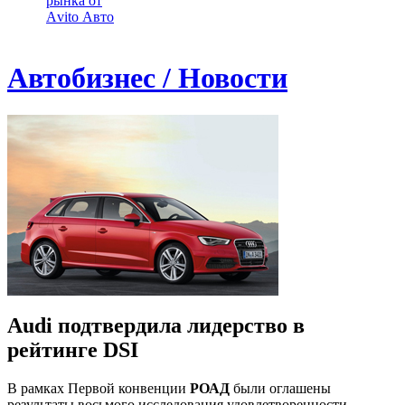
рынка от
Аvito Авто
Автобизнес / Новости
Audi подтвердила лидерство в
рейтинге DSI
В рамках Первой конвенции
РОАД
были оглашены
результаты восьмого исследования удовлетворенности