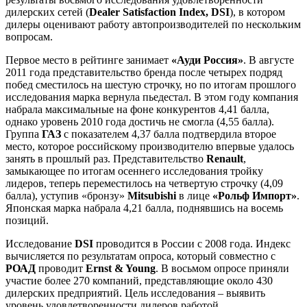
дилерских сетей (
Dealer Satisfaction Index, DSI
), в котором
дилеры оценивают работу автопроизводителей по нескольким
вопросам.
Первое место в рейтинге занимает
«Ауди Россия»
. В августе
2011 года представительство бренда после четырех подряд
побед сместилось на шестую строчку, но по итогам прошлого
исследования марка вернула пьедестал. В этом году компания
набрала максимальные на фоне конкурентов 4,41 балла,
однако уровень 2010 года достичь не смогла (4,55 балла).
Группа
ГАЗ
с показателем 4,37 балла подтвердила второе
место, которое российскому производителю впервые удалось
занять в прошлый раз. Представительство
Renault
,
замыкающее по итогам осеннего исследования тройку
лидеров, теперь переместилось на четвертую строчку (4,09
балла), уступив «бронзу»
Mitsubishi
в лице
«Рольф Импорт»
.
Японская марка набрала 4,21 балла, поднявшись на восемь
позиций.
Исследование
DSI
проводится в России с 2008 года. Индекс
вычисляется по результатам опроса, который совместно с
РОАД
проводит
Ernst & Young
. В восьмом опросе приняли
участие более 270 компаний, представляющие около 430
дилерских предприятий. Цель исследования – выявить
уровень удовлетворенности дилеров работой