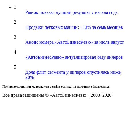
1
Рынок показал лучший результат с начала года
2
Продажи легковых машин: +13% за семь месяцев
3
Анонс номера «АвтоБизнесРевю» за июль-август
4
«АвтоБизнесРевю» актуализировал базу дилеров
5
Доля флит-сегмента у дилеров опустилась ниже
20%
При использовании материалов с сайта ссылка на источник обязательна.
Все права защищены © «АвтоБизнесРевю», 2008–2026.