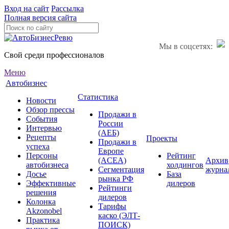
Вход на сайт
Рассылка
Полная версия сайта
Мы в соцсетях:
Свой среди профессионалов
Меню
Автобизнес
Статистика
Новости
Обзор прессы
Продажи в
События
России
Интервью
(АЕБ)
Рецепты
Проекты
Продажи в
успеха
Европе
Персоны
Рейтинг
(ACEA)
Архив
автобизнеса
холдингов
Сегментация
журна
Досье
База
рынка РФ
Эффективные
дилеров
Рейтинги
решения
дилеров
Колонка
Тарифы
Akzonobel
каско (ЭЛТ-
Практика
ПОИСК)