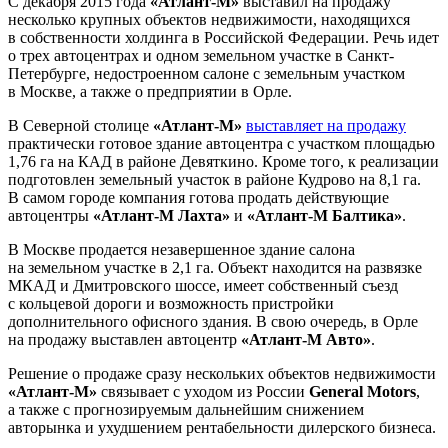
С декабря 2015 года
«Атлант-М»
выставил на продажу
несколько крупных объектов недвижимости, находящихся
в собственности холдинга в Российской Федерации. Речь идет
о трех автоцентрах и одном земельном участке в Санкт-
Петербурге, недостроенном салоне с земельным участком
в Москве, а также о предприятии в Орле.
В Северной столице
«Атлант-М»
выставляет на продажу
практически готовое здание автоцентра с участком площадью
1,76 га на КАД в районе Девяткино. Кроме того, к реализации
подготовлен земельный участок в районе Кудрово на 8,1 га.
В самом городе компания готова продать действующие
автоцентры
«Атлант-М Лахта»
и
«Атлант-М Балтика»
.
В Москве продается незавершенное здание салона
на земельном участке в 2,1 га. Объект находится на развязке
МКАД и Дмитровского шоссе, имеет собственный съезд
с кольцевой дороги и возможность пристройки
дополнительного офисного здания. В свою очередь, в Орле
на продажу выставлен автоцентр
«Атлант-М Авто»
.
Решение о продаже сразу нескольких объектов недвижимости
«Атлант-М»
связывает с уходом из России
General Motors
,
а также с прогнозируемым дальнейшим снижением
авторынка и ухудшением рентабельности дилерского бизнеса.