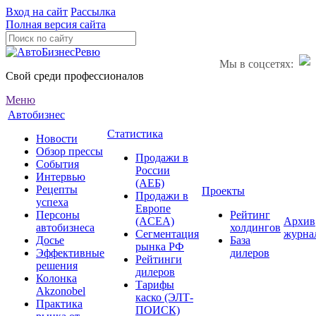
Вход на сайт
Рассылка
Полная версия сайта
Мы в соцсетях:
Свой среди профессионалов
Меню
Автобизнес
Статистика
Новости
Обзор прессы
Продажи в
События
России
Интервью
(АЕБ)
Рецепты
Проекты
Продажи в
успеха
Европе
Персоны
Рейтинг
(ACEA)
Архив
автобизнеса
холдингов
Сегментация
журна
Досье
База
рынка РФ
Эффективные
дилеров
Рейтинги
решения
дилеров
Колонка
Тарифы
Akzonobel
каско (ЭЛТ-
Практика
ПОИСК)