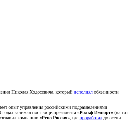
сменил Николая Ходосевича, который
исполнял
обязанности
меет опыт управления российскими подразделениями
9 годах занимал пост вице-президента
«Рольф Импорт»
(на тот
возглавил компанию
«Рено Россия»
, где
проработал
до осени