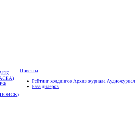
Проекты
АЕБ)
(ACEA)
Рейтинг холдингов
Архив журнала
Аудиожурнал
 РФ
База дилеров
Т-ПОИСК)