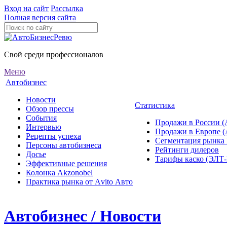
Вход на сайт
Рассылка
Полная версия сайта
Свой среди профессионалов
Меню
Автобизнес
Новости
Статистика
Обзор прессы
События
Продажи в России (
Интервью
Продажи в Европе 
Рецепты успеха
Сегментация рынка
Персоны автобизнеса
Рейтинги дилеров
Досье
Тарифы каско (ЭЛ
Эффективные решения
Колонка Akzonobel
Практика рынка от Аvito Авто
Автобизнес / Новости