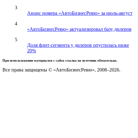
3
Анонс номера «АвтоБизнесРевю» за июль-август
4
«АвтоБизнесРевю» актуализировал базу дилеров
5
Доля флит-сегмента у дилеров опустилась ниже
20%
При использовании материалов с сайта ссылка на источник обязательна.
Все права защищены © «АвтоБизнесРевю», 2008–2026.