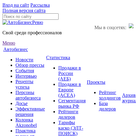
Вход на сайт
Рассылка
Полная версия сайта
Мы в соцсетях:
Свой среди профессионалов
Меню
Автобизнес
Статистика
Новости
Обзор прессы
Продажи в
События
России
Интервью
(АЕБ)
Рецепты
Проекты
Продажи в
успеха
Европе
Персоны
Рейтинг
(ACEA)
Архив
автобизнеса
холдингов
Сегментация
журна
Досье
База
рынка РФ
Эффективные
дилеров
Рейтинги
решения
дилеров
Колонка
Тарифы
Akzonobel
каско (ЭЛТ-
Практика
ПОИСК)