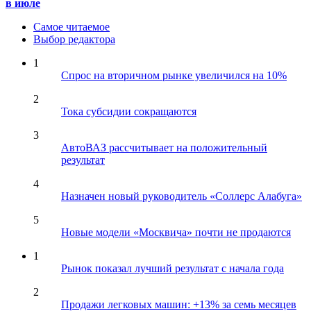
в июле
Самое читаемое
Выбор редактора
1
Спрос на вторичном рынке увеличился на 10%
2
Тока субсидии сокращаются
3
АвтоВАЗ рассчитывает на положительный
результат
4
Назначен новый руководитель «Соллерс Алабуга»
5
Новые модели «Москвича» почти не продаются
1
Рынок показал лучший результат с начала года
2
Продажи легковых машин: +13% за семь месяцев