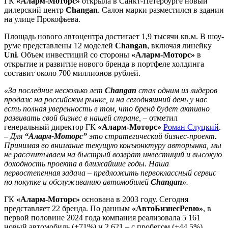
ГК
«Аларм-Моторс»
открыла в Санкт-Петербурге новый
дилерский центр
Changan
. Салон марки разместился в здании
на улице Прокофьева.
Площадь нового автоцентра достигает 1,9 тысячи кв.м. В шоу-
руме представлены 12 моделей
Changan
, включая линейку
Uni
. Объем инвестиций со стороны
«Аларм-Моторс»
в
открытие и развитие нового бренда в портфеле холдинга
составит около 700 миллионов рублей.
«За последние несколько лет
Changan
стал одним из лидеров
продаж на российском рынке, и на сегодняшний день у нас
есть полная уверенность в том, что бренд будет активно
развивать свой бизнес в нашей стране,
– отметил
генеральный директор ГК
«Аларм-Моторс»
Роман Слуцкий
.
–
Для
“Аларм-Моторс”
это стратегический бизнес-проект.
Принимая во внимание текущую конъюнктуру авторынка, мы
не рассчитываем на быстрый возврат инвестиций и высокую
доходность проекта в ближайшие годы. Наша
первостепенная задача – предложить первоклассный сервис
по покупке и обслуживанию автомобилей
Changan
».
ГК
«Аларм-Моторс»
основана в 2003 году. Сегодня
представляет 22 бренда. По данным
«АвтоБизнесРевю»
, в
первой половине 2024 года компания реализовала 5 161
новый автомобиль (+71%) и 2 621 – с пробегом (+44,5%).