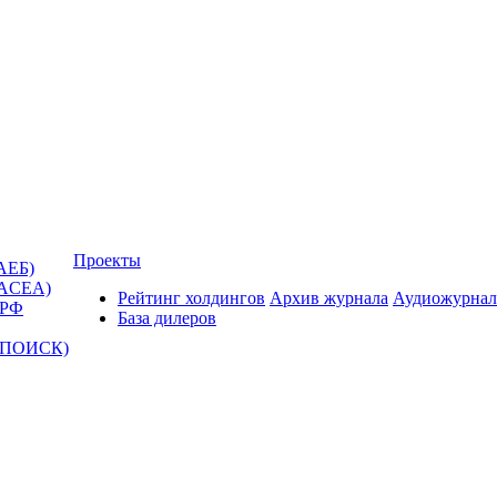
Проекты
АЕБ)
(ACEA)
Рейтинг холдингов
Архив журнала
Аудиожурнал
 РФ
База дилеров
Т-ПОИСК)