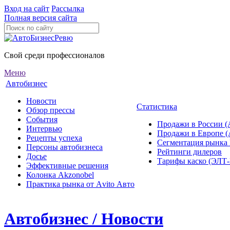
Вход на сайт
Рассылка
Полная версия сайта
Свой среди профессионалов
Меню
Автобизнес
Новости
Статистика
Обзор прессы
События
Продажи в России (
Интервью
Продажи в Европе 
Рецепты успеха
Сегментация рынка
Персоны автобизнеса
Рейтинги дилеров
Досье
Тарифы каско (ЭЛ
Эффективные решения
Колонка Akzonobel
Практика рынка от Аvito Авто
Автобизнес / Новости