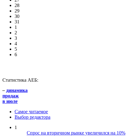
28
29
30
31
1
2
3
4
5
6
Статистика АЕБ:
–
динамика
продаж
в июле
Самое читаемое
Выбор редактора
1
Спрос на вторичном рынке увеличился на 10%