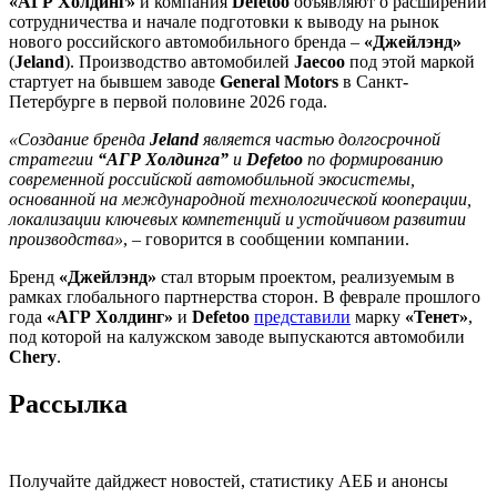
«АГР Холдинг»
и компания
Defetoo
объявляют о расширении
сотрудничества и начале подготовки к выводу на рынок
нового российского автомобильного бренда –
«Джейлэнд»
(
Jeland
). Производство автомобилей
Jaecoo
под этой маркой
стартует на бывшем заводе
General Motors
в Санкт-
Петербурге в первой половине 2026 года.
«Создание бренда
Jeland
является частью долгосрочной
стратегии
“АГР Холдинга”
и
Defetoo
по формированию
современной российской автомобильной экосистемы,
основанной на международной технологической кооперации,
локализации ключевых компетенций и устойчивом развитии
производства»
, – говорится в сообщении компании.
Бренд
«Джейлэнд»
стал вторым проектом, реализуемым в
рамках глобального партнерства сторон. В феврале прошлого
года
«АГР Холдинг»
и
Defetoo
представили
марку
«Тенет»
,
под которой на калужском заводе выпускаются автомобили
Chery
.
Рассылка
Получайте дайджест новостей, статистику АЕБ и анонсы