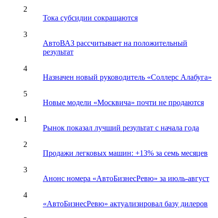
2
Тока субсидии сокращаются
3
АвтоВАЗ рассчитывает на положительный
результат
4
Назначен новый руководитель «Соллерс Алабуга»
5
Новые модели «Москвича» почти не продаются
1
Рынок показал лучший результат с начала года
2
Продажи легковых машин: +13% за семь месяцев
3
Анонс номера «АвтоБизнесРевю» за июль-август
4
«АвтоБизнесРевю» актуализировал базу дилеров