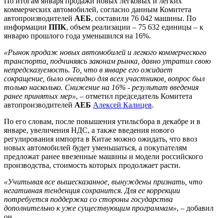
По итогам января продажи новых легковых и легких
коммерческих автомобилей, согласно данным Комитета
автопроизводителей
АЕБ
, составили 76 042 машины. По
информации
ППК
, объем реализации – 75 632 единицы – к
январю прошлого года уменьшился на 16%.
«Рынок продаж новых автомобилей и легкого коммерческого
транспорта, подчиняясь законам рынка, давно утратил свою
непредсказуемость. То, что в январе его ожидает
сокращение, было очевидно для всех участников, вопрос был
только насколько. Снижение на 16% - результат введения
ранее принятых мер»
, – отметил председатель Комитета
автопроизводителей
АЕБ
Алексей Калицев
.
По его словам, после повышения утильсбора в декабре и в
январе, увеличения НДС, а также введения нового
регулирования импорта в Китае можно ожидать, что ввоз
новых автомобилей будет уменьшаться, а покупателям
предложат ранее ввезенные машины и модели российского
производства, стоимость которых продолжает расти.
«Учитывая все вышесказанное, вынуждены признать, что
негативная тенденция сохранится. Для ее коррекции
потребуется поддержка со стороны государства
дополнительно к уже существующим программам»
, – добавил
он.