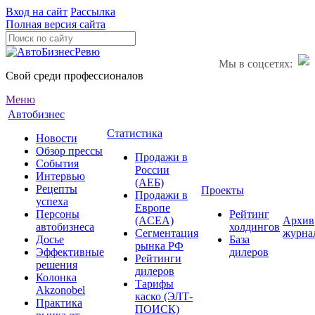
Вход на сайт
Рассылка
Полная версия сайта
Мы в соцсетях:
Свой среди профессионалов
Меню
Автобизнес
Статистика
Новости
Обзор прессы
Продажи в
События
России
Интервью
(АЕБ)
Рецепты
Проекты
Продажи в
успеха
Европе
Персоны
Рейтинг
(ACEA)
Архив
автобизнеса
холдингов
Сегментация
журна
Досье
База
рынка РФ
Эффективные
дилеров
Рейтинги
решения
дилеров
Колонка
Тарифы
Akzonobel
каско (ЭЛТ-
Практика
ПОИСК)