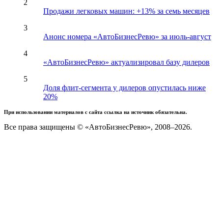
2
Продажи легковых машин: +13% за семь месяцев
3
Анонс номера «АвтоБизнесРевю» за июль-август
4
«АвтоБизнесРевю» актуализировал базу дилеров
5
Доля флит-сегмента у дилеров опустилась ниже
20%
При использовании материалов с сайта ссылка на источник обязательна.
Все права защищены © «АвтоБизнесРевю», 2008–2026.