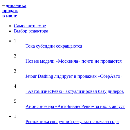
–
динамика
продаж
в июле
Самое читаемое
Выбор редактора
1
Тока субсидии сокращаются
2
Новые модели «Москвича» почти не продаются
3
Jetour Dashing лидирует в продажах «СберАвто»
4
«АвтоБизнесРевю» актуализировал базу дилеров
5
Анонс номера «АвтоБизнесРевю» за июль-август
1
Рынок показал лучший результат с начала года