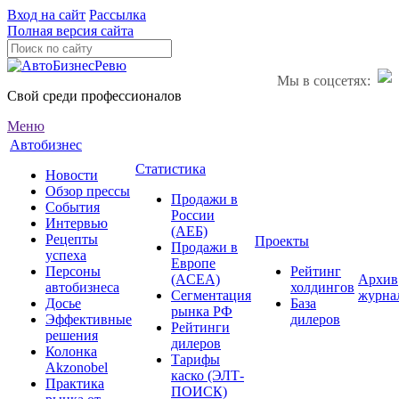
Вход на сайт
Рассылка
Полная версия сайта
Мы в соцсетях:
Свой среди профессионалов
Меню
Автобизнес
Статистика
Новости
Обзор прессы
Продажи в
События
России
Интервью
(АЕБ)
Рецепты
Проекты
Продажи в
успеха
Европе
Персоны
Рейтинг
(ACEA)
Архив
автобизнеса
холдингов
Сегментация
журна
Досье
База
рынка РФ
Эффективные
дилеров
Рейтинги
решения
дилеров
Колонка
Тарифы
Akzonobel
каско (ЭЛТ-
Практика
ПОИСК)