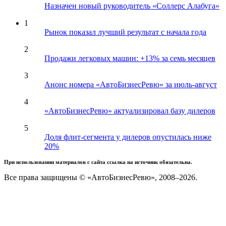
Назначен новый руководитель «Соллерс Алабуга»
1
Рынок показал лучший результат с начала года
2
Продажи легковых машин: +13% за семь месяцев
3
Анонс номера «АвтоБизнесРевю» за июль-август
4
«АвтоБизнесРевю» актуализировал базу дилеров
5
Доля флит-сегмента у дилеров опустилась ниже
20%
При использовании материалов с сайта ссылка на источник обязательна.
Все права защищены © «АвтоБизнесРевю», 2008–2026.