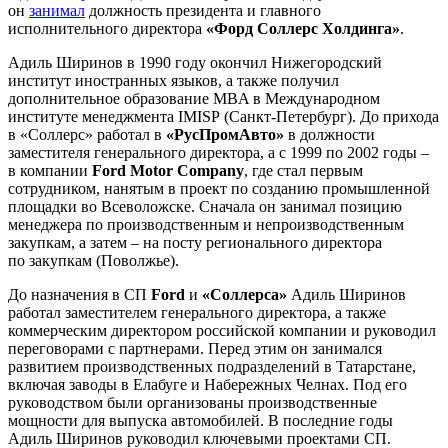
он
занимал
должность президента и главного
исполнительного директора
«Форд Соллерс Холдинга»
.
Адиль Ширинов в 1990 году окончил Нижегородский
институт иностранных языков, а также получил
дополнительное образование MBA в Международном
институте менеджмента IMISP (Санкт-Петербург). До прихода
в «Соллерс» работал в
«РусПромАвто»
в должности
заместителя генерального директора, а с 1999 по 2002 годы –
в компании
Ford Motor Company
, где стал первым
сотрудником, нанятым в проект по созданию промышленной
площадки во Всеволожске. Сначала он занимал позицию
менеджера по производственным и непроизводственным
закупкам, а затем – на посту регионального директора
по закупкам (Поволжье).
До назначения в CП
Ford
и
«Соллерса»
Адиль Ширинов
работал заместителем генерального директора, а также
коммерческим директором российской компании и руководил
переговорами с партнерами. Перед этим он занимался
развитием производственных подразделений в Татарстане,
включая заводы в Елабуге и Набережных Челнах. Под его
руководством были организованы производственные
мощности для выпуска автомобилей. В последние годы
Адиль Ширинов руководил ключевыми проектами СП.