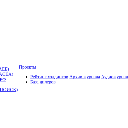
Проекты
АЕБ)
(ACEA)
Рейтинг холдингов
Архив журнала
Аудиожурнал
 РФ
База дилеров
Т-ПОИСК)