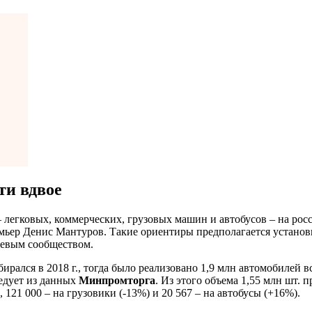
ти вдвое
егковых, коммерческих, грузовых машин и автобусов – на росси
ьер Денис Мантуров. Такие ориентиры предполагается установи
слевым сообществом.
ался в 2018 г., тогда было реализовано 1,9 млн автомобилей все
ледует из данных
Минпромторга
. Из этого объема 1,55 млн шт.
 121 000 – на грузовики (-13%) и 20 567 – на автобусы (+16%).