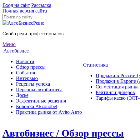
Вход на сайт
Рассылка
Полная версия сайта
Свой среди профессионалов
Меню
Автобизнес
Новости
Статистика
Обзор прессы
События
Продажи в России (
Интервью
Продажи в Европе 
Рецепты успеха
Сегментация рынка
Персоны автобизнеса
Рейтинги дилеров
Досье
Тарифы каско (ЭЛ
Эффективные решения
Колонка Akzonobel
Практика рынка от Аvito Авто
Автобизнес / Обзор прессы