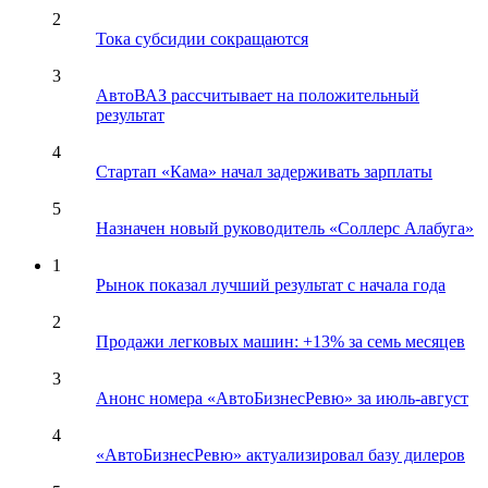
2
Тока субсидии сокращаются
3
АвтоВАЗ рассчитывает на положительный
результат
4
Стартап «Кама» начал задерживать зарплаты
5
Назначен новый руководитель «Соллерс Алабуга»
1
Рынок показал лучший результат с начала года
2
Продажи легковых машин: +13% за семь месяцев
3
Анонс номера «АвтоБизнесРевю» за июль-август
4
«АвтоБизнесРевю» актуализировал базу дилеров