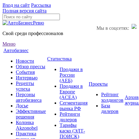
Вход на сайт
Рассылка
Полная версия сайта
Мы в соцсетях:
Свой среди профессионалов
Меню
Автобизнес
Статистика
Новости
Обзор прессы
Продажи в
События
России
Интервью
(АЕБ)
Рецепты
Проекты
Продажи в
успеха
Европе
Персоны
Рейтинг
(ACEA)
Архив
автобизнеса
холдингов
Сегментация
журна
Досье
База
рынка РФ
Эффективные
дилеров
Рейтинги
решения
дилеров
Колонка
Тарифы
Akzonobel
каско (ЭЛТ-
Практика
ПОИСК)