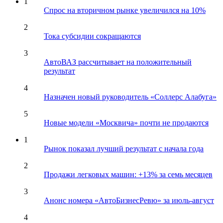
1
Спрос на вторичном рынке увеличился на 10%
2
Тока субсидии сокращаются
3
АвтоВАЗ рассчитывает на положительный
результат
4
Назначен новый руководитель «Соллерс Алабуга»
5
Новые модели «Москвича» почти не продаются
1
Рынок показал лучший результат с начала года
2
Продажи легковых машин: +13% за семь месяцев
3
Анонс номера «АвтоБизнесРевю» за июль-август
4