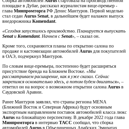
Сборка автомобилей
Aurus
стартовала на производственной
площадке в Дубае, рассказал журналистам вице-премьер -
глава
Минпромторга
РФ Денис Мантуров. Первой моделью
стал седан
Aurus Senat
, в дальнейшем будет налажен выпуск
внедорожника
Komendant
.
«Сегодня запустилось производство. Планируется выпускать
Senat
и
Komendant
. Начнем с
Senat
»
, – сказал он.
Кроме того, сохраняются планы по открытию салона по
продаже и кастомизации автомобилей
Aurus
для покупателей
в ОАЭ, подчеркнул Мантуров.
По словам вице-премьера, постепенно будет расширяться
присутствие бренда на Ближнем Востоке.
«Мы
рассматриваем расширение, как я уже сказал. Сейчас
закрепимся основательно здесь, а потом будем двигаться»
, –
ответил он на вопрос о возможном открытии салона
Aurus
в
Саудовской Аравии.
Ранее Мантуров заявлял, что страны региона MENA
(Ближний Восток и Северная Африка) будут основным
экспортным направлением поставок автомобилей класса люкс
Aurus
на ближайшую перспективу. В декабре 2022 года глава
Минпромторга
в интервью
ТАСС
сообщал, что сборка
автомобилей
Aurus
в Объединенных Арабских Эмиратах