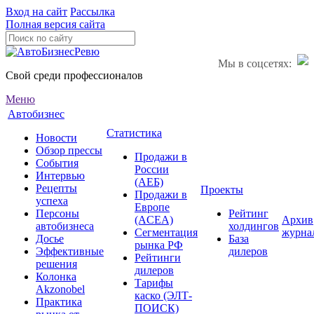
Вход на сайт
Рассылка
Полная версия сайта
Мы в соцсетях:
Свой среди профессионалов
Меню
Автобизнес
Статистика
Новости
Обзор прессы
Продажи в
События
России
Интервью
(АЕБ)
Рецепты
Проекты
Продажи в
успеха
Европе
Персоны
Рейтинг
(ACEA)
Архив
автобизнеса
холдингов
Сегментация
журна
Досье
База
рынка РФ
Эффективные
дилеров
Рейтинги
решения
дилеров
Колонка
Тарифы
Akzonobel
каско (ЭЛТ-
Практика
ПОИСК)