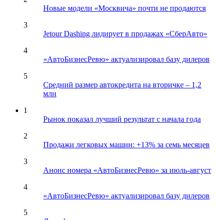
Новые модели «Москвича» почти не продаются
3
Jetour Dashing лидирует в продажах «СберАвто»
4
«АвтоБизнесРевю» актуализировал базу дилеров
5
Средний размер автокредита на вторичке – 1,2
млн
1
Рынок показал лучший результат с начала года
2
Продажи легковых машин: +13% за семь месяцев
3
Анонс номера «АвтоБизнесРевю» за июль-август
4
«АвтоБизнесРевю» актуализировал базу дилеров
5