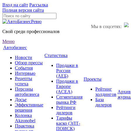
Вход на сайт
Рассылка
Полная версия сайта
Мы в соцсетях:
Свой среди профессионалов
Меню
Автобизнес
Статистика
Новости
Обзор прессы
Продажи в
События
России
Интервью
(АЕБ)
Рецепты
Проекты
Продажи в
успеха
Европе
Персоны
Рейтинг
(ACEA)
Архив
автобизнеса
холдингов
Сегментация
журна
Досье
База
рынка РФ
Эффективные
дилеров
Рейтинги
решения
дилеров
Колонка
Тарифы
Akzonobel
каско (ЭЛТ-
Практика
ПОИСК)