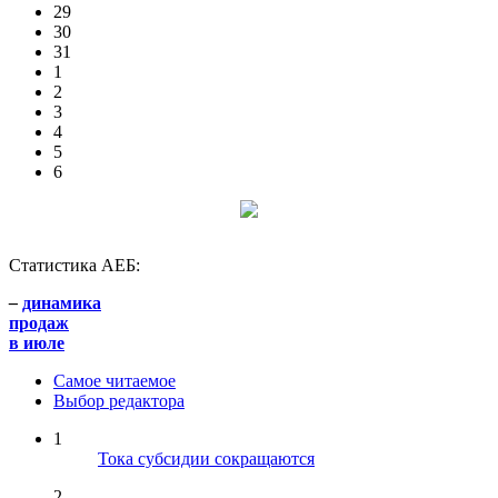
29
30
31
1
2
3
4
5
6
Статистика АЕБ:
–
динамика
продаж
в июле
Самое читаемое
Выбор редактора
1
Тока субсидии сокращаются
2