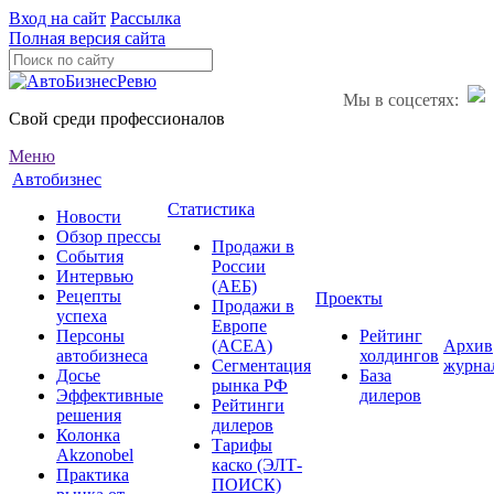
Вход на сайт
Рассылка
Полная версия сайта
Мы в соцсетях:
Свой среди профессионалов
Меню
Автобизнес
Статистика
Новости
Обзор прессы
Продажи в
События
России
Интервью
(АЕБ)
Рецепты
Проекты
Продажи в
успеха
Европе
Персоны
Рейтинг
(ACEA)
Архив
автобизнеса
холдингов
Сегментация
журна
Досье
База
рынка РФ
Эффективные
дилеров
Рейтинги
решения
дилеров
Колонка
Тарифы
Akzonobel
каско (ЭЛТ-
Практика
ПОИСК)