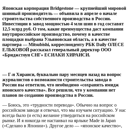
Японская корпорация Bridgestone — крупнейший мировой
шинный производитель — объявила в апреле о начале
строительства собственного производства в России.
Инвестиции в завод мощностью 4 млн шин в год составят
12,5 млрд руб. О том, какие преимущества даст компании
внутрироссийское производ­ство, почему в качестве
площадки выбрана Ульяновская область, а в качестве
партнера — Mitsubishi, корреспонденту РБК Daily ОЛЕСЕ
ЕЛЬКОВОЙ рассказал генеральный директор ООО
«Бриджстоун СНГ» ЕСИАКИ ХИРАИСИ.
— Г-н Хираиси, буквально пару месяцев назад на вопрос
журналистов о возможности строительства завода в
России вы ответили, что необходимо «сохранять имидж
японского качества». Все решили, что у компании нет
планов по созданию производства в России.
— Боюсь, это «трудности перевода». Обычно на вопрос о
российском заводе я отвечал, что мы изучаем ситуацию. У нас
всегда было (и есть) желание утвердиться на российском
рынке. И я никогда не настаивал на ярлыке Made in Japan
(«Сделано в Японии»). Другое дело — «японское качество»,