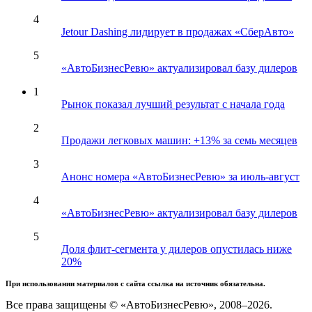
4
Jetour Dashing лидирует в продажах «СберАвто»
5
«АвтоБизнесРевю» актуализировал базу дилеров
1
Рынок показал лучший результат с начала года
2
Продажи легковых машин: +13% за семь месяцев
3
Анонс номера «АвтоБизнесРевю» за июль-август
4
«АвтоБизнесРевю» актуализировал базу дилеров
5
Доля флит-сегмента у дилеров опустилась ниже
20%
При использовании материалов с сайта ссылка на источник обязательна.
Все права защищены © «АвтоБизнесРевю», 2008–2026.