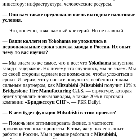
инвестору: инфраструктура, человеческие ресурсы.
— Они вам также предложили очень выгодные налоговые
условия.
— Это, конечно, тоже важный критерий. Но не главный.
— Ваши коллеги из Yokohama не уложились в
первоначальные сроки запуска завода в России. Их опыт
чему-то вас научил?
— Мы знаем то же самое, что и все: что
Yokohama
запустила
завод с задержкой. Но почему это случилось, мы не знаем. Мы
со своей стороны сделаем все возможное, чтобы уложиться в
сроки. И верим, что у нас все получится, особенно с таким
сильным партнером, как
Mitsubishi
(
Mitsubishi
получит 10% в
Bridgestone
Tire Manufacturing C.I.S.
— структуре, которая
будет управлять новым заводом, а также 20% в торговой
компании
«Бриджстоун СНГ»
. — РБК Daily).
— В чем будет функция Mitsubishi в этом проекте?
— Помочь нам оптимизировать бизнес, в частности
производственные процессы. К тому же у них есть опыт
работы в России. Мы и раньше работали с
Mitsubishi
,