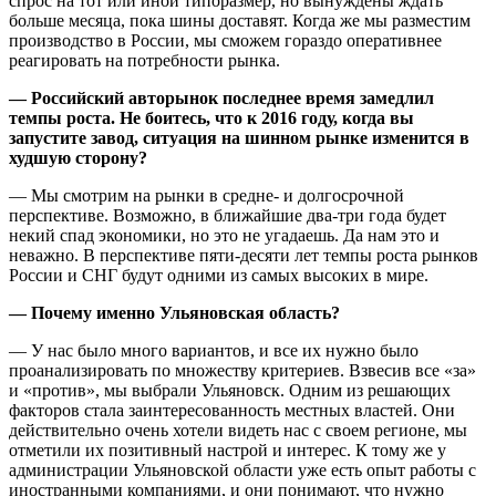
спрос на тот или иной типоразмер, но вынуждены ждать
больше месяца, пока шины доставят. Когда же мы разместим
производство в России, мы сможем гораздо оперативнее
реагировать на потребности рынка.
— Российский авторынок последнее время замедлил
темпы роста. Не боитесь, что к 2016 году, когда вы
запустите завод, ситуация на шинном рынке изменится в
худшую сторону?
— Мы смотрим на рынки в средне- и долгосрочной
перспективе. Возможно, в ближайшие два-три года будет
некий спад экономики, но это не угадаешь. Да нам это и
неважно. В перспективе пяти-десяти лет темпы роста рынков
России и СНГ будут одними из самых высоких в мире.
— Почему именно Ульянов­ская область?
— У нас было много вариантов, и все их нужно было
проанализировать по множеству критериев. Взвесив все «за»
и «против», мы выбрали Ульяновск. Одним из решающих
факторов стала заинтересованность местных властей. Они
действительно очень хотели видеть нас с своем регионе, мы
отметили их позитивный настрой и интерес. К тому же у
администрации Ульяновской области уже есть опыт работы с
ино­странными компаниями, и они понимают, что нужно