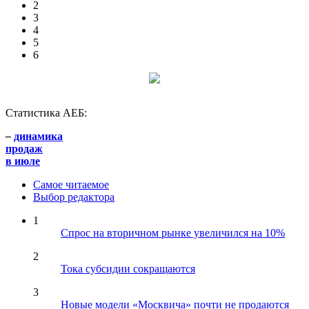
2
3
4
5
6
Статистика АЕБ:
–
динамика
продаж
в июле
Самое читаемое
Выбор редактора
1
Спрос на вторичном рынке увеличился на 10%
2
Тока субсидии сокращаются
3
Новые модели «Москвича» почти не продаются