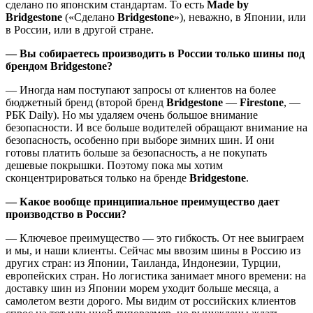
сделано по японским стандартам. То есть
Made by
Bridgestone
(«Сделано
Bridgestone
»), неважно, в Японии, или
в России, или в другой стране.
— Вы собираетесь производить в России только шины под
брендом Bridgestone?
— Иногда нам поступают запросы от клиентов на более
бюджетный бренд (второй бренд
Bridgestone
—
Firestone
, —
РБК Daily). Но мы удаляем очень большое внимание
безопасности. И все больше водителей обращают внимание на
безопасность, особенно при выборе зимних шин. И они
готовы платить больше за безопасность, а не покупать
дешевые покрышки. Поэтому пока мы хотим
сконцентрироваться только на бренде
Bridgestone
.
— Какое вообще принципиальное преимущество дает
производство в России?
— Ключевое преимущество — это гибкость. От нее выиграем
и мы, и наши клиенты. Сейчас мы ввозим шины в Россию из
других стран: из Японии, Таиланда, Индонезии, Турции,
европейских стран. Но логистика занимает много времени: на
доставку шин из Японии морем уходит больше месяца, а
самолетом везти дорого. Мы видим от россий­ских клиентов