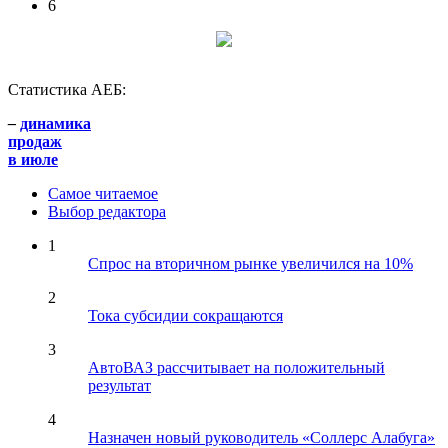
6
Статистика АЕБ:
–
динамика
продаж
в июле
Самое читаемое
Выбор редактора
1
Спрос на вторичном рынке увеличился на 10%
2
Тока субсидии сокращаются
3
АвтоВАЗ рассчитывает на положительный
результат
4
Назначен новый руководитель «Соллерс Алабуга»