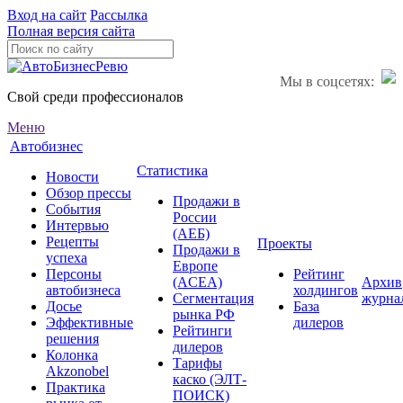
Вход на сайт
Рассылка
Полная версия сайта
Мы в соцсетях:
Свой среди профессионалов
Меню
Автобизнес
Статистика
Новости
Обзор прессы
Продажи в
События
России
Интервью
(АЕБ)
Рецепты
Проекты
Продажи в
успеха
Европе
Персоны
Рейтинг
(ACEA)
Архив
автобизнеса
холдингов
Сегментация
журна
Досье
База
рынка РФ
Эффективные
дилеров
Рейтинги
решения
дилеров
Колонка
Тарифы
Akzonobel
каско (ЭЛТ-
Практика
ПОИСК)