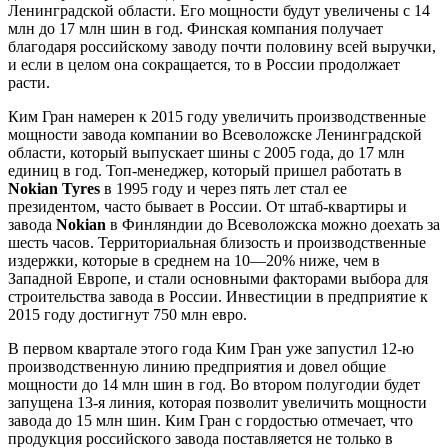
Ленинградской области. Его мощности будут увеличены с 14
млн до 17 млн шин в год. Финская компания получает
благодаря российскому заводу почти половину всей выручки,
и если в целом она сокращается, то в России продолжает
расти.
Ким Гран намерен к 2015 году увеличить производственные
мощности завода компании во Всеволожске Ленинградской
области, который выпускает шины с 2005 года, до 17 млн
единиц в год. Топ-менеджер, который пришел работать в
Nokian
Tyres
в 1995 году и через пять лет стал ее
президентом, часто бывает в России. От штаб-квартиры и
завода
Nokian
в Финляндии до Всеволожска можно доехать за
шесть часов. Территориальная близость и производственные
издержки, которые в среднем на 10—20% ниже, чем в
Западной Европе, и стали основными факторами выбора для
строительства завода в России. Инвестиции в предприятие к
2015 году достигнут 750 млн евро.
В первом квартале этого года Ким Гран уже запустил 12-ю
производственную линию предприятия и довел общие
мощности до 14 млн шин в год. Во втором полугодии будет
запущена 13-я линия, которая позволит увеличить мощности
завода до 15 млн шин. Ким Гран с гордостью отмечает, что
продукция российского завода поставляется не только в