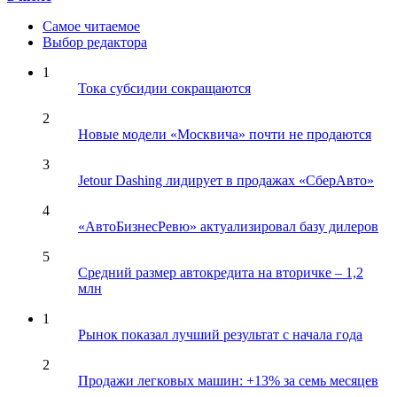
Самое читаемое
Выбор редактора
1
Тока субсидии сокращаются
2
Новые модели «Москвича» почти не продаются
3
Jetour Dashing лидирует в продажах «СберАвто»
4
«АвтоБизнесРевю» актуализировал базу дилеров
5
Средний размер автокредита на вторичке – 1,2
млн
1
Рынок показал лучший результат с начала года
2
Продажи легковых машин: +13% за семь месяцев