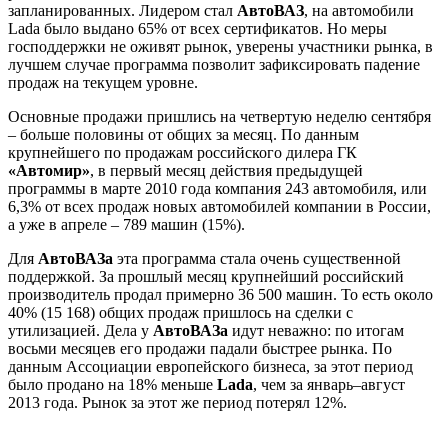
запланированных. Лидером стал
АвтоВАЗ
, на автомобили
Lada было выдано 65% от всех сертификатов. Но меры
господдержки не оживят рынок, уверены участники рынка, в
лучшем случае программа позволит зафиксировать падение
продаж на текущем уровне.
Основные продажи пришлись на четвертую неделю сентября
– больше половины от общих за месяц. По данным
крупнейшего по продажам российского дилера ГК
«Автомир»
, в первый месяц действия предыдущей
программы в марте 2010 года компания 243 автомобиля, или
6,3% от всех продаж новых автомобилей компании в России,
а уже в апреле – 789 машин (15%).
Для
АвтоВАЗа
эта программа стала очень существенной
поддержкой. За прошлый месяц крупнейший российский
производитель продал примерно 36 500 машин. То есть около
40% (15 168) общих продаж пришлось на сделки с
утилизацией. Дела у
АвтоВАЗа
идут неважно: по итогам
восьми месяцев его продажи падали быстрее рынка. По
данным Ассоциации европейского бизнеса, за этот период
было продано на 18% меньше
Lada
, чем за январь–август
2013 года. Рынок за этот же период потерял 12%.