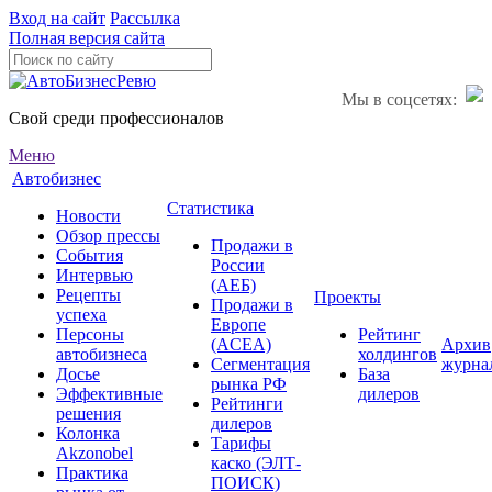
Вход на сайт
Рассылка
Полная версия сайта
Мы в соцсетях:
Свой среди профессионалов
Меню
Автобизнес
Статистика
Новости
Обзор прессы
Продажи в
События
России
Интервью
(АЕБ)
Рецепты
Проекты
Продажи в
успеха
Европе
Персоны
Рейтинг
(ACEA)
Архив
автобизнеса
холдингов
Сегментация
журна
Досье
База
рынка РФ
Эффективные
дилеров
Рейтинги
решения
дилеров
Колонка
Тарифы
Akzonobel
каско (ЭЛТ-
Практика
ПОИСК)