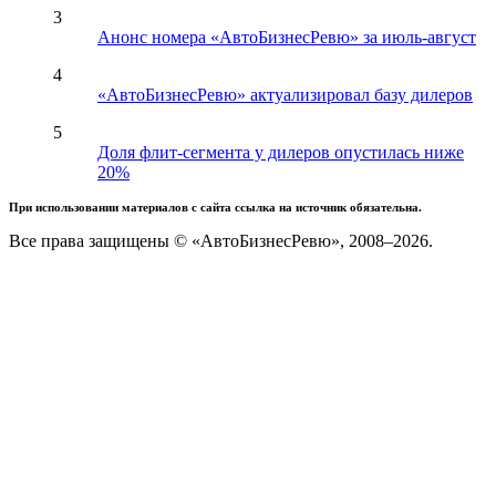
3
Анонс номера «АвтоБизнесРевю» за июль-август
4
«АвтоБизнесРевю» актуализировал базу дилеров
5
Доля флит-сегмента у дилеров опустилась ниже
20%
При использовании материалов с сайта ссылка на источник обязательна.
Все права защищены © «АвтоБизнесРевю», 2008–2026.