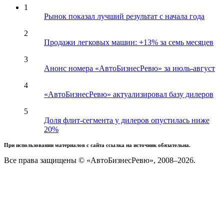
1
Рынок показал лучший результат с начала года
2
Продажи легковых машин: +13% за семь месяцев
3
Анонс номера «АвтоБизнесРевю» за июль-август
4
«АвтоБизнесРевю» актуализировал базу дилеров
5
Доля флит-сегмента у дилеров опустилась ниже
20%
При использовании материалов с сайта ссылка на источник обязательна.
Все права защищены © «АвтоБизнесРевю», 2008–2026.