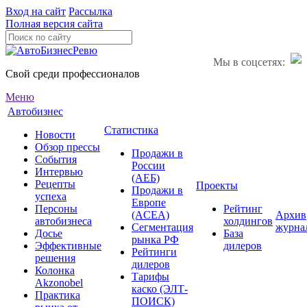
Вход на сайт
Рассылка
Полная версия сайта
Мы в соцсетях:
Свой среди профессионалов
Меню
Автобизнес
Статистика
Новости
Обзор прессы
Продажи в
События
России
Интервью
(АЕБ)
Рецепты
Проекты
Продажи в
успеха
Европе
Персоны
Рейтинг
(ACEA)
Архив
автобизнеса
холдингов
Сегментация
журна
Досье
База
рынка РФ
Эффективные
дилеров
Рейтинги
решения
дилеров
Колонка
Тарифы
Akzonobel
каско (ЭЛТ-
Практика
ПОИСК)