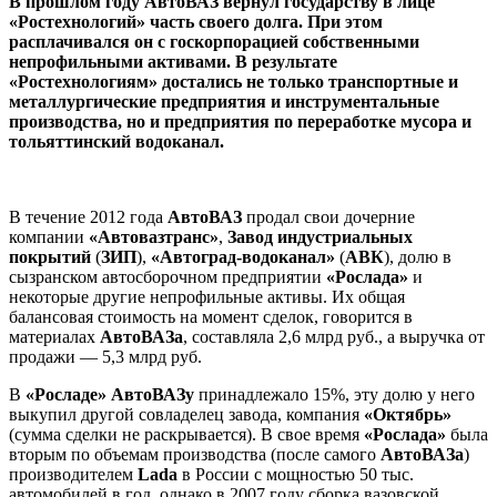
В прошлом году АвтоВАЗ вернул государству в лице
«Ростехнологий» часть своего долга. При этом
расплачивался он с госкорпорацией собственными
непрофильными активами. В результате
«Ростехнологиям» достались не только транспортные и
металлургические предприятия и инструментальные
производства, но и предприятия по переработке мусора и
тольяттинский водоканал.
В течение 2012 года
АвтоВАЗ
продал свои дочерние
компании
«Автовазтранс»
,
Завод индустриальных
покрытий
(
ЗИП
),
«Автоград-водоканал»
(
АВК
), долю в
сызранском автосборочном предприятии
«Рослада»
и
некоторые другие непрофильные активы. Их общая
балансовая стоимость на момент сделок, говорится в
материалах
АвтоВАЗа
, составляла 2,6 млрд руб., а выручка от
продажи — 5,3 млрд руб.
В
«Росладе»
АвтоВАЗу
принадлежало 15%, эту долю у него
выкупил другой совладелец завода, компания
«Октябрь»
(сумма сделки не раскрывается). В свое время
«Рослада»
была
вторым по объемам производства (после самого
АвтоВАЗа
)
производителем
Lada
в России с мощностью 50 тыс.
автомобилей в год, однако в 2007 году сборка вазовской