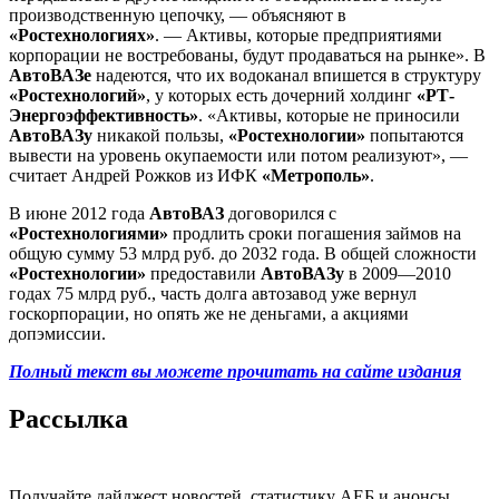
производственную цепочку, — объясняют в
«Ростехнологиях»
. — Активы, которые предприятиями
корпорации не востребованы, будут продаваться на рынке». В
АвтоВАЗе
надеются, что их водоканал впишется в структуру
«Ростехнологий»
, у которых есть дочерний холдинг
«РТ-
Энергоэффективность»
. «Активы, которые не приносили
АвтоВАЗу
никакой пользы,
«Ростехнологии»
попытаются
вывести на уровень окупаемости или потом реализуют», —
считает Андрей Рожков из ИФК
«Метрополь»
.
В июне 2012 года
АвтоВАЗ
договорился с
«Ростехнологиями»
продлить сроки погашения займов на
общую сумму 53 млрд руб. до 2032 года. В общей сложности
«Ростехнологии»
предоставили
АвтоВАЗу
в 2009—2010
годах 75 млрд руб., часть долга автозавод уже вернул
госкорпорации, но опять же не деньгами, а акциями
допэмиссии.
Полный текст вы можете прочитать на сайте издания
Рассылка
Получайте дайджест новостей, статистику АЕБ и анонсы