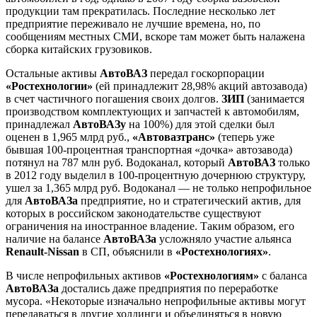
продукции там прекратилась. Последние несколько лет
предприятие переживало не лучшие времена, но, по
сообщениям местных СМИ, вскоре там может быть налажена
сборка китайских грузовиков.
Остальные активы
АвтоВАЗ
передал госкорпорации
«Ростехнологии»
(ей принадлежит 28,98% акций автозавода)
в счет частичного погашения своих долгов.
ЗИП
(занимается
производством комплектующих и запчастей к автомобилям,
принадлежал
АвтоВАЗу
на 100%) для этой сделки был
оценен в 1,965 млрд руб.,
«Автовазтранс»
(теперь уже
бывшая 100-процентная транспортная «дочка» автозавода)
потянул на 787 млн руб. Водоканал, который
АвтоВАЗ
только
в 2012 году выделил в 100-процентную дочернюю структуру,
ушел за 1,365 млрд руб. Водоканал — не только непрофильное
для
АвтоВАЗа
предприятие, но и стратегический актив, для
которых в российском законодательстве существуют
ограничения на иностранное владение. Таким образом, его
наличие на балансе
АвтоВАЗа
усложняло участие альянса
Renault-Nissan
в СП, объяснили в
«Ростехнологиях»
.
В числе непрофильных активов
«Ростехнологиям»
с баланса
АвтоВАЗа
достались даже предприятия по переработке
мусора. «Некоторые изначально непрофильные активы могут
передаваться в другие холдинги и объединяться в новую