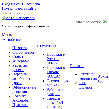
Вход на сайт
Рассылка
Полная версия сайта
Мы в соцсетях:
Свой среди профессионалов
Меню
Автобизнес
Статистика
Новости
Обзор прессы
Продажи в
События
России
Интервью
(АЕБ)
Рецепты
Проекты
Продажи в
успеха
Европе
Персоны
Рейтинг
(ACEA)
Архив
автобизнеса
холдингов
Сегментация
журна
Досье
База
рынка РФ
Эффективные
дилеров
Рейтинги
решения
дилеров
Колонка
Тарифы
Akzonobel
каско (ЭЛТ-
Практика
ПОИСК)