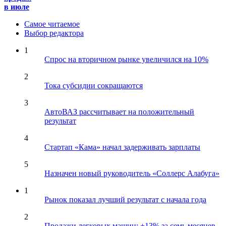
в июле
Самое читаемое
Выбор редактора
1
Спрос на вторичном рынке увеличился на 10%
2
Тока субсидии сокращаются
3
АвтоВАЗ рассчитывает на положительный
результат
4
Стартап «Кама» начал задерживать зарплаты
5
Назначен новый руководитель «Соллерс Алабуга»
1
Рынок показал лучший результат с начала года
2
Продажи легковых машин: +13% за семь месяцев