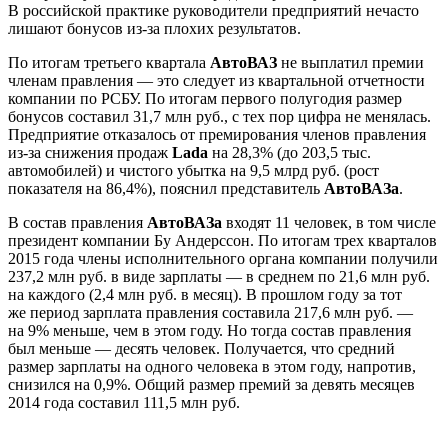
В российской практике руководители предприятий нечасто
лишают бонусов из-за плохих результатов.
По итогам третьего квартала
АвтоВАЗ
не выплатил премии
членам правления — это следует из квартальной отчетности
компании по РСБУ. По итогам первого полугодия размер
бонусов составил 31,7 млн руб., с тех пор цифра не менялась.
Предприятие отказалось от премирования членов правления
из-за снижения продаж
Lada
на 28,3% (до 203,5 тыс.
автомобилей) и чистого убытка на 9,5 млрд руб. (рост
показателя на 86,4%), пояснил представитель
АвтоВАЗа
.
В состав правления
АвтоВАЗа
входят 11 человек, в том числе
президент компании Бу Андерссон. По итогам трех кварталов
2015 года члены исполнительного органа компании получили
237,2 млн руб. в виде зарплаты — в среднем по 21,6 млн руб.
на каждого (2,4 млн руб. в месяц). В прошлом году за тот
же период зарплата правления составила 217,6 млн руб. —
на 9% меньше, чем в этом году. Но тогда состав правления
был меньше — десять человек. Получается, что средний
размер зарплаты на одного человека в этом году, напротив,
снизился на 0,9%. Общий размер премий за девять месяцев
2014 года составил 111,5 млн руб.