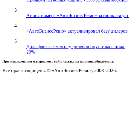
3
Анонс номера «АвтоБизнесРевю» за июль-август
4
«АвтоБизнесРевю» актуализировал базу дилеров
5
Доля флит-сегмента у дилеров опустилась ниже
20%
При использовании материалов с сайта ссылка на источник обязательна.
Все права защищены © «АвтоБизнесРевю», 2008–2026.