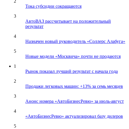
2
Тока субсидии сокращаются
3
АвтоВАЗ рассчитывает на положительный
результат
4
Назначен новый руководитель «Соллерс Алабуга»
5
Новые модели «Москвича» почти не продаются
1
Рынок показал лучший результат с начала года
2
Продажи легковых машин: +13% за семь месяцев
3
Анонс номера «АвтоБизнесРевю» за июль-август
4
«АвтоБизнесРевю» актуализировал базу дилеров
5