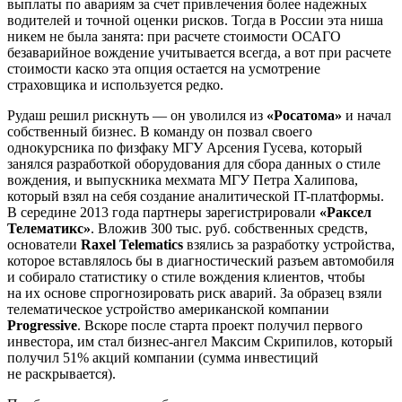
выплаты по авариям за счет привлечения более надежных
водителей и точной оценки рисков. Тогда в России эта ниша
никем не была занята: при расчете стоимости ОСАГО
безаварийное вождение учитывается всегда, а вот при расчете
стоимости каско эта опция остается на усмотрение
страховщика и используется редко.
Рудаш решил рискнуть — он уволился из
«Росатома»
и начал
собственный бизнес. В команду он позвал своего
однокурсника по физфаку МГУ Арсения Гусева, который
занялся разработкой оборудования для сбора данных о стиле
вождения, и выпускника мехмата МГУ Петра Халипова,
который взял на себя создание аналитической IT-платформы.
В середине 2013 года партнеры зарегистрировали
«Раксел
Телематикс»
. Вложив 300 тыс. руб. собственных средств,
основатели
Raxel Telematics
взялись за разработку устройства,
которое вставлялось бы в диагностический разъем автомобиля
и собирало статистику о стиле вождения клиентов, чтобы
на их основе спрогнозировать риск аварий. За образец взяли
телематическое устройство американской компании
Progressive
. Вскоре после старта проект получил первого
инвестора, им стал бизнес-ангел Максим Скрипилов, который
получил 51% акций компании (сумма инвестиций
не раскрывается).