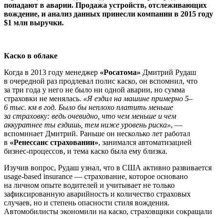
попадают в аварии. Продажа устройств, отслеживающих
вождение, и анализ данных принесли компании в 2015 году
$1 млн выручки.
Каско в облаке
Когда в 2013 году менеджер
«Росатома»
Дмитрий Рудаш
в очередной раз продлевал полис каско, он вспомнил, что
за три года у него не было ни одной аварии, но сумма
страховки не менялась.
«Я ездил на машине примерно 5–
6 тыс. км в год. Было бы неплохо платить меньше
за страховку: ведь очевидно, что чем меньше и чем
аккуратнее ты ездишь, тем ниже уровень риска»
, —
вспоминает Дмитрий. Раньше он несколько лет работал
в
«Ренессанс страховании»
, занимался автоматизацией
бизнес-процессов, и тема каско была ему близка.
Изучив вопрос, Рудаш узнал, что в США активно развивается
usage-based insurance — страхование, которое основано
на личном опыте водителей и учитывает не только
зафиксированную аварийность и количество страховых
случаев, но и степень опасности стиля вождения.
Автомобилисты экономили на каско, страховщики сокращали