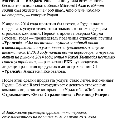
Microsoft
—
BizSpark Plus
— и получила возможность
бесплатно использовать облако
Microsoft Azure
.
«Этот
грант был эквивалентен $50 тыс., что очень помогло
на старте»
, — говорит Рудаш.
К апрелю 2014 года прототип был готов, а Рудаш начал
предлагать услуги телематики знакомым топ-менеджерам
страховых компаний. Первой в проект поверила Сирма
Готовац, тогда — председатель правления страховой группы
«Уралсиб»
.
«Мы постоянно изучаем западный опыт
в автостраховании и уже давно задумывались о запуске
телематики. В 2013 году начали вести переговоры и первыми
вышли на рынок в 2014 году, купив у
Raxel Telematics
несколько
сотен устройств»
, — рассказала
РБК
руководитель
дирекции развития продуктов в автостраховании СГ
«Уралсиб»
Анастасия Коновалова.
После этой сделки продавать услуги стало легче, вспоминает
Рудаш. Сейчас
Raxel
сотрудничает с девятью страховыми
компаниями, в числе которых —
«Уралсиб»
,
«Либерти
Страхование»
,
«Зетта Страхование»
,
«Росинкор Резерв»
.
В дайджесте размещен фрагмент материала,
опубликованного на портале РБК 23 июня 2016 года.