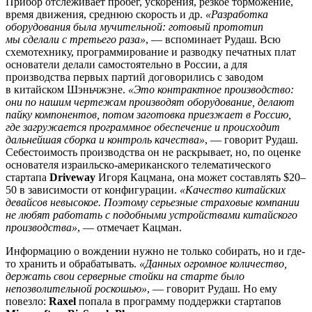
Прибор отслеживает пробег, ускорения, резкое торможение,
время движения, среднюю скорость и др.
«Разработка
оборудования была мучительной: готовый прототип
мы сделали с третьего раза»
, — вспоминает Рудаш. Всю
схемотехнику, программирование и разводку печатных плат
основатели делали самостоятельно в России, а для
производства первых партий договорились с заводом
в китайском Шэньчжэне.
«Это контрактное производство:
они по нашим чертежам производят оборудование, делают
пайку компонентов, потом заготовка приезжает в Россию,
где загружается программное обеспечение и происходит
дальнейшая сборка и контроль качества»
, — говорит Рудаш.
Себестоимость производства он не раскрывает, но, по оценке
основателя израильско-американского телематического
стартапа
Driveway
Игоря Кацмана, она может составлять $20–
50 в зависимости от конфигурации.
«Качество китайских
девайсов невысокое. Поэтому серьезные страховые компании
не любят работать с подобными устройствами китайского
производства»
, — отмечает Кацман.
Информацию о вождении нужно не только собирать, но и где-
то хранить и обрабатывать.
«Данных огромное количество,
держать свои серверные стойки на старте было
непозволительной роскошью»
, — говорит Рудаш. Но ему
повезло:
Raxel
попала в программу поддержки стартапов