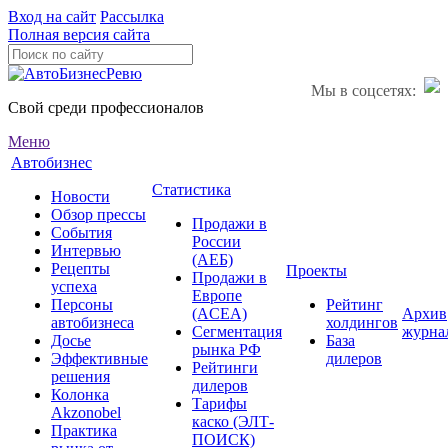
Вход на сайт
Рассылка
Полная версия сайта
Мы в соцсетях:
Свой среди профессионалов
Меню
Автобизнес
Статистика
Новости
Обзор прессы
Продажи в
События
России
Интервью
(АЕБ)
Рецепты
Проекты
Продажи в
успеха
Европе
Персоны
Рейтинг
(ACEA)
Архив
автобизнеса
холдингов
Сегментация
журна
Досье
База
рынка РФ
Эффективные
дилеров
Рейтинги
решения
дилеров
Колонка
Тарифы
Akzonobel
каско (ЭЛТ-
Практика
ПОИСК)