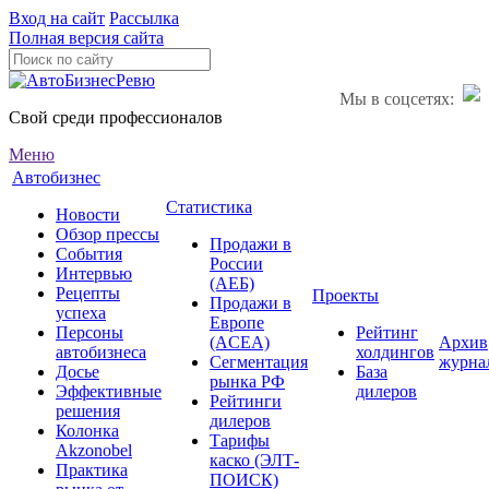
Вход на сайт
Рассылка
Полная версия сайта
Мы в соцсетях:
Свой среди профессионалов
Меню
Автобизнес
Статистика
Новости
Обзор прессы
Продажи в
События
России
Интервью
(АЕБ)
Рецепты
Проекты
Продажи в
успеха
Европе
Персоны
Рейтинг
(ACEA)
Архив
автобизнеса
холдингов
Сегментация
журна
Досье
База
рынка РФ
Эффективные
дилеров
Рейтинги
решения
дилеров
Колонка
Тарифы
Akzonobel
каско (ЭЛТ-
Практика
ПОИСК)