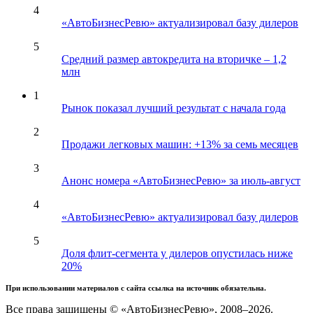
4
«АвтоБизнесРевю» актуализировал базу дилеров
5
Средний размер автокредита на вторичке – 1,2
млн
1
Рынок показал лучший результат с начала года
2
Продажи легковых машин: +13% за семь месяцев
3
Анонс номера «АвтоБизнесРевю» за июль-август
4
«АвтоБизнесРевю» актуализировал базу дилеров
5
Доля флит-сегмента у дилеров опустилась ниже
20%
При использовании материалов с сайта ссылка на источник обязательна.
Все права защищены © «АвтоБизнесРевю», 2008–2026.