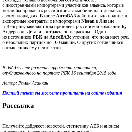
с иностранными импортерами участников альянса, которые
могли бы продавать российские автомобили на отдельных
своих площадках. В июле
АвтоВАЗ
действительно подписал
экспортные контракты с импортерами
Nissan
в Ливане
и Венгрии, заявлял тогда президент российской компании Бу
Андерссон. Детали контракта он не раскрыл. Один
из источников
РБК
на
АвтоВАЗе
уточнил, что пока идет речь
о небольших партиях до 100 машин. О других готовящихся
соглашениях ему неизвестно.
В дайджесте размещен фрагмент материала,
опубликованного на портале РБК 16 сентября 2015 года.
Автор: Роман Асанкин
Полный текст вы можете прочитать на сайте издания
Рассылка
Получайте дайджест новостей, статистику АЕБ и анонсы
интересных материалов раньше остальных!