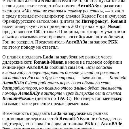
Участники альянса
Renault-Nissan
не торопятся пускать
Lada
в свои дилерские сети, чтобы помочь
АвтоВАЗу
в развитии
экспорта.
«Мы пока не готовы к такому решению»
, — заявил
в среду президент-гендиректор альянса Карлос Гон в кулуарах
Франкфуртского автосалона (цитата по
Интерфаксу
).
Renault
имеет дилерскую сеть примерно в 200 странах мира,
Nissan
представлена в 160 странах. Причины, по которым участники
альянса отказываются торговать российскими автомобилями,
Гон не раскрыл. Представитель
АвтоВАЗа
на запрос
РБК
по этому поводу не ответил.
О планах продавать
Lada
на зарубежных рынках через
дилерские сети
Renault-Nissan
в июне на годовом собрании
акционеров
АвтоВАЗа
сообщил сам Гон.
«Мы должны
в этом году сконцентрировать больше усилий на развитии
экспорта из России в другие страны
, — заявил он. —
Команда
АвтоВАЗа
будет работать через свою обычную сеть
дистрибьюторов, но помимо этого альянс будет оказывать
помощь
АвтоВАЗу
в экспорте через дилерские сети альянса
Renault-Nissan
»
(цитата по
ТАСС
). Но теперь топ-менеджер
называет такое решение преждевременным.
Возможность продавать
Lada
на зарубежных рынках
с помощью дилерских сетей
Renault-Nissan
не обсуждается,
подтверждают слова Гона два источника
РБК
на
АвтоВАЗе
.
Речь идет только о возможном сотрудничестве