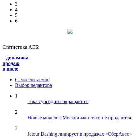
3
4
5
6
Статистика АЕБ:
–
динамика
продаж
в июле
Самое читаемое
Выбор редактора
1
Тока субсидии сокращаются
2
Новые модели «Москвича» почти не продаются
3
Jetour Dashing лидирует в продажах «СберАвто»