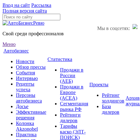
Вход на сайт
Рассылка
Полная версия сайта
Мы в соцсетях:
Свой среди профессионалов
Меню
Автобизнес
Статистика
Новости
Обзор прессы
Продажи в
События
России
Интервью
(АЕБ)
Рецепты
Проекты
Продажи в
успеха
Европе
Персоны
Рейтинг
(ACEA)
Архив
автобизнеса
холдингов
Сегментация
журна
Досье
База
рынка РФ
Эффективные
дилеров
Рейтинги
решения
дилеров
Колонка
Тарифы
Akzonobel
каско (ЭЛТ-
Практика
ПОИСК)