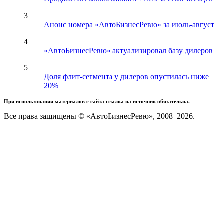
3
Анонс номера «АвтоБизнесРевю» за июль-август
4
«АвтоБизнесРевю» актуализировал базу дилеров
5
Доля флит-сегмента у дилеров опустилась ниже
20%
При использовании материалов с сайта ссылка на источник обязательна.
Все права защищены © «АвтоБизнесРевю», 2008–2026.