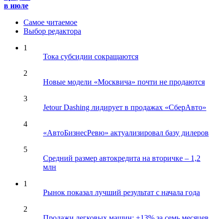
в июле
Самое читаемое
Выбор редактора
1
Тока субсидии сокращаются
2
Новые модели «Москвича» почти не продаются
3
Jetour Dashing лидирует в продажах «СберАвто»
4
«АвтоБизнесРевю» актуализировал базу дилеров
5
Средний размер автокредита на вторичке – 1,2
млн
1
Рынок показал лучший результат с начала года
2
Продажи легковых машин: +13% за семь месяцев