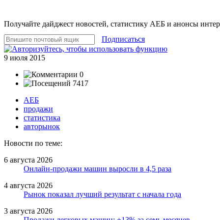
Получайте дайджест новостей, статистику АЕБ и анонсы инте
Подписаться
9 июля 2015
0
7417
АЕБ
продажи
статистика
авторынок
Новости по теме:
6 августа 2026
Онлайн-продажи машин выросли в 4,5 раза
4 августа 2026
Рынок показал лучший результат с начала года
3 августа 2026
Продажи легковых машин: +13% за семь месяцев