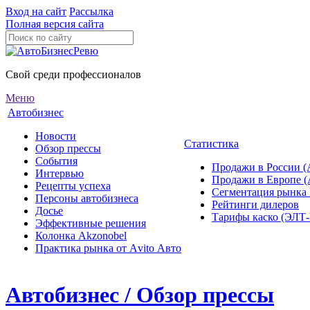
Вход на сайт
Рассылка
Полная версия сайта
Свой среди профессионалов
Меню
Автобизнес
Новости
Статистика
Обзор прессы
События
Продажи в России (
Интервью
Продажи в Европе 
Рецепты успеха
Сегментация рынка
Персоны автобизнеса
Рейтинги дилеров
Досье
Тарифы каско (ЭЛ
Эффективные решения
Колонка Akzonobel
Практика рынка от Аvito Авто
Автобизнес / Обзор прессы