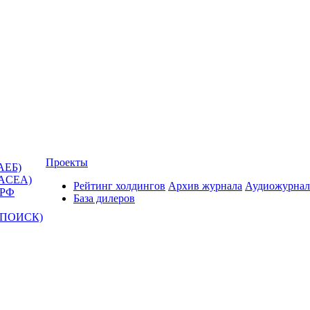
Проекты
АЕБ)
(ACEA)
Рейтинг холдингов
Архив журнала
Аудиожурнал
 РФ
База дилеров
Т-ПОИСК)