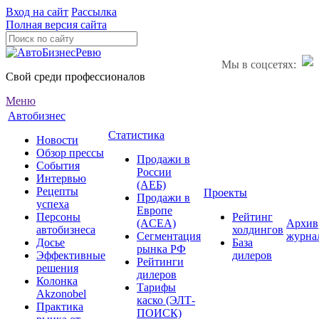
Вход на сайт
Рассылка
Полная версия сайта
Мы в соцсетях:
Свой среди профессионалов
Меню
Автобизнес
Статистика
Новости
Обзор прессы
Продажи в
События
России
Интервью
(АЕБ)
Рецепты
Проекты
Продажи в
успеха
Европе
Персоны
Рейтинг
(ACEA)
Архив
автобизнеса
холдингов
Сегментация
журна
Досье
База
рынка РФ
Эффективные
дилеров
Рейтинги
решения
дилеров
Колонка
Тарифы
Akzonobel
каско (ЭЛТ-
Практика
ПОИСК)