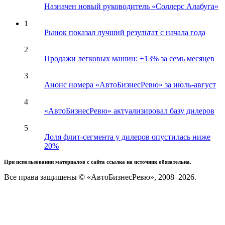
Назначен новый руководитель «Соллерс Алабуга»
1
Рынок показал лучший результат с начала года
2
Продажи легковых машин: +13% за семь месяцев
3
Анонс номера «АвтоБизнесРевю» за июль-август
4
«АвтоБизнесРевю» актуализировал базу дилеров
5
Доля флит-сегмента у дилеров опустилась ниже
20%
При использовании материалов с сайта ссылка на источник обязательна.
Все права защищены © «АвтоБизнесРевю», 2008–2026.