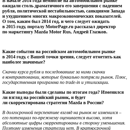
В начале 2014 года немногие на автомобильном рынке
ожидали столь драматичного его завершения с падением
рубля, политической нестабильностью, санкциями Запада
и ухудшением многих макроэкономических показателей.
О том, каким был 2014 год, и чего следует ожидать
в 2015 году, порталу MotorPage.ru рассказал директор
по маркетингу Mazda Motor Rus, Андрей Глазков.
Какие события на российском автомобильном рынке
в 2014 году, с Вашей точки зрения, следует отметить как
наиболее значимые?
Скачки курса рубля и последовавшие за ними скачки
в контрактовании, которые буквально потрясли рынок. Плюс,
государственная программа по trade-in и утилизации.
Какие выводы были сделаны по итогам года? Изменился
ли взгляд на российский рынок, и будет
ли скорректирована стратегия Mazda в России?
В долгосрочной перспективе взгляд на рынок не изменился –
его потенциал по-прежнему оценивается высоко, хотя
абсолютные цифры скорректированы в сторону уменьшения.
Поэтому изменения стратегии нет. В краткосрочной