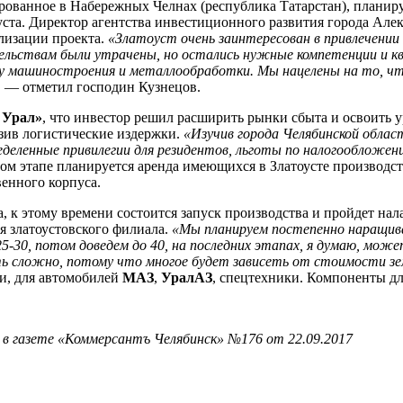
ированное в Набережных Челнах (республика Татарстан), плани
уста. Директор агентства инвестиционного развития города Але
ализации проекта.
«Златоуст очень заинтересован в привлечении
ельствам были утрачены, но остались нужные компетенции и 
у машиностроения и металлообработки. Мы нацелены на то, что
, — отметил господин Кузнецов.
Урал»
, что инвестор решил расширить рынки сбыта и освоить 
зив логистические издержки.
«Изучив города Челябинской облас
еленные привилегии для резидентов, льготы по налогообложен
ном этапе планируется аренда имеющихся в Златоусте производс
венного корпуса.
, к этому времени состоится запуск производства и пройдет нал
я златоустовского филиала.
«Мы планируем постепенно наращиват
5-30, потом доведем до 40, на последних этапах, я думаю, мож
ить сложно, потому что многое будет зависеть от стоимости з
и, для автомобилей
МАЗ
,
УралАЗ
, спецтехники. Компоненты дл
в газете «Коммерсантъ Челябинск» №176 от 22.09.2017