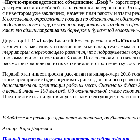
«Научно-производственное объединение „Бьеф”»
, зарегистр
для грузовых автомобилей и спецтехники на территории Злато
с инвестором уже заключено, намечен план работы и этапы ре
К сожалению, определенные позиции по объективным обстоят
поддержку инвестору, особенно тому, который заходит в сфер
каких-то административных барьеров и бумажной волокиты»
Директор НПО
«Бьеф»
Василий Козлов рассказал
«Ъ-Южный 
к конечным заказчикам и поставщикам металла, тем самым сни
территории опережающего развития, что подразумевает опред
прокомментировал господин Козлов. По его словам, на началь
рассмотреть варианты по покупке земли и строительству собст
Первый этап инвестпроекта рассчитан на январь-март 2018 года
этапе предприятие будет оценивать риски дальнейшего развити
дополнительной организации рабочих мест. Сначала их будет 2
в первый этап — 100 млн руб. Об окончательной сумме говор
Предприятие планирует выпускать комплектующие, в частност
В дайджесте размещен фрагмент материала, опубликованного 
Автор: Кира Дюрягина
Полный текст вы можете прочитать на сайте издания