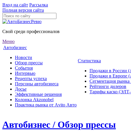
Вход на сайт
Рассылка
Полная версия сайта
Свой среди профессионалов
Меню
Автобизнес
Новости
Статистика
Обзор прессы
События
Продажи в России (
Интервью
Продажи в Европе 
Рецепты успеха
Сегментация рынка
Персоны автобизнеса
Рейтинги дилеров
Досье
Тарифы каско (ЭЛ
Эффективные решения
Колонка Akzonobel
Практика рынка от Аvito Авто
Автобизнес / Обзор прессы