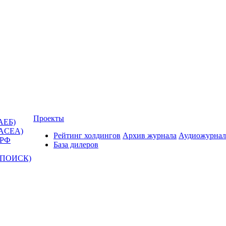
Проекты
АЕБ)
(ACEA)
Рейтинг холдингов
Архив журнала
Аудиожурнал
 РФ
База дилеров
Т-ПОИСК)