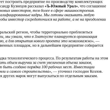
рует построить предприятие по производству комплектующих
ксандр Кузнецов рассказал
«Ъ-Южный Урал»
, что соглашение
 новых инвесторов, тем более в сфере машиностроения.
квалифицированные кадры. Мы готовы оказывать любую
бы инвестор сосредоточился на работе, а не на преодолении
уральский регион, чтобы территориально приблизиться
ти, мы узнали, что в Златоусте планируется организация
ию, а для открытия нового проекта это немаловажно»
, —
твенных площадок, но в дальнейшем предприятие собирается
адка технологического процесса. По результатам работы на этом
ь объем выручки за счет увеличения объема заказов,
ет быть создано порядка 100 рабочих мест. Инвестиции
емли и самого строительства»
, — уточнил господин Козлов.
я других марок могут выпускаться по отдельным заказам.