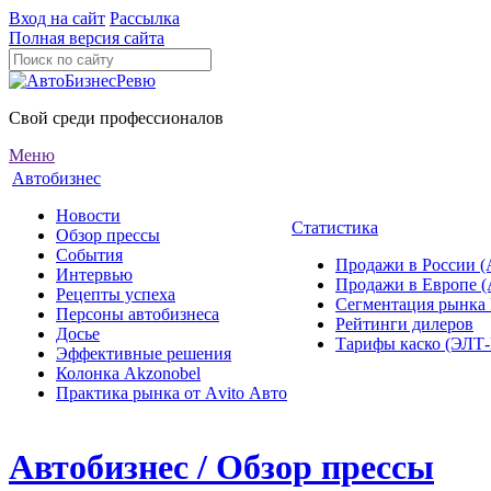
Вход на сайт
Рассылка
Полная версия сайта
Свой среди профессионалов
Меню
Автобизнес
Новости
Статистика
Обзор прессы
События
Продажи в России (
Интервью
Продажи в Европе 
Рецепты успеха
Сегментация рынка
Персоны автобизнеса
Рейтинги дилеров
Досье
Тарифы каско (ЭЛ
Эффективные решения
Колонка Akzonobel
Практика рынка от Аvito Авто
Автобизнес / Обзор прессы