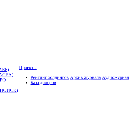
Проекты
АЕБ)
(ACEA)
Рейтинг холдингов
Архив журнала
Аудиожурнал
 РФ
База дилеров
Т-ПОИСК)