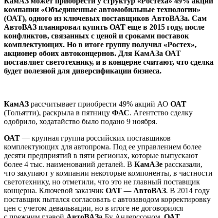
КамАЗ может приобрести у структур «Ростеха» 49% акций
компании «Объединенные автомобильные технологии»
(ОАТ), одного из ключевых поставщиков АвтоВАЗа. Сам
АвтоВАЗ планировал купить ОАТ еще в 2015 году, после
конфликтов, связанных с ценой и сроками поставок
комплектующих. Но в итоге группу получил «Ростех»,
акционер обоих автоконцернов. Для КамАЗа ОАТ
поставляет светотехнику, и в концерне считают, что сделка
будет полезной для диверсификации бизнеса.
КамАЗ
рассчитывает приобрести 49% акций АО
ОАТ
(Тольятти), раскрыла в пятницу
ФАС
. Агентство сделку
одобрило, ходатайство было подано 9 ноября.
ОАТ
— крупная группа российских поставщиков
комплектующих для автопрома. Под ее управлением более
десяти предприятий в пяти регионах, которые выпускают
более 4 тыс. наименований деталей. В
КамАЗе
рассказали,
что закупают у компании некоторые компоненты, в частности
светотехнику, но отметили, что это не главный поставщик
концерна. Ключевой заказчик
ОАТ
—
АвтоВАЗ
. В 2014 году
поставщик пытался согласовать с автозаводом корректировку
цен с учетом девальвации, но в итоге не договорился
с прежним главой
АвтоВАЗа
Бу Андерссоном.
ОАТ