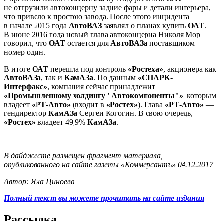
не отгрузили автоконцерну задние фары и детали интерьера,
что привело к простою завода. После этого инцидента
в начале 2015 года
АвтоВАЗ
заявлял о планах купить
ОАТ
.
В июне 2016 года новый глава автоконцерна Николя Мор
говорил, что
ОАТ
остается для
АвтоВАЗа
поставщиком
номер один.
В итоге
ОАТ
перешла под контроль
«Ростеха»
, акционера как
АвтоВАЗа
, так и
КамАЗа
. По данным
«СПАРК-
Интерфакс»
, компания сейчас принадлежит
«Промышленному холдингу "Автокомпоненты"»
, которым
владеет
«РТ-Авто»
(входит в
«Ростех»
). Глава
«РТ-Авто»
—
гендиректор
КамАЗа
Сергей Когогин. В свою очередь,
«Ростех»
владеет 49,9%
КамАЗа
.
В дайджесте размещен фрагмент материала,
опубликованного на сайте газеты «Коммерсантъ» 04.12.2017
Автор: Яна Циноева
Полный текст вы можете прочитать на сайте издания
Рассылка