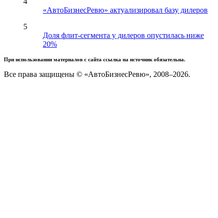
4
«АвтоБизнесРевю» актуализировал базу дилеров
5
Доля флит-сегмента у дилеров опустилась ниже
20%
При использовании материалов с сайта ссылка на источник обязательна.
Все права защищены © «АвтоБизнесРевю», 2008–2026.