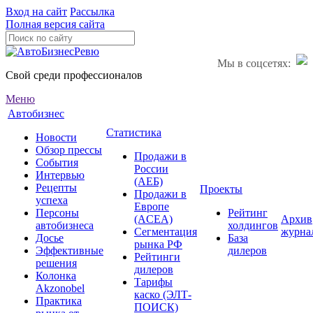
Вход на сайт
Рассылка
Полная версия сайта
Мы в соцсетях:
Свой среди профессионалов
Меню
Автобизнес
Статистика
Новости
Обзор прессы
Продажи в
События
России
Интервью
(АЕБ)
Рецепты
Проекты
Продажи в
успеха
Европе
Персоны
Рейтинг
(ACEA)
Архив
автобизнеса
холдингов
Сегментация
журна
Досье
База
рынка РФ
Эффективные
дилеров
Рейтинги
решения
дилеров
Колонка
Тарифы
Akzonobel
каско (ЭЛТ-
Практика
ПОИСК)