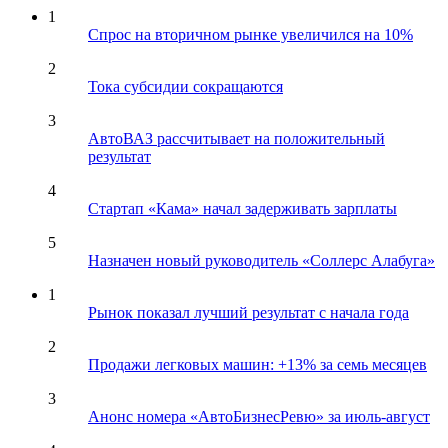
1
Спрос на вторичном рынке увеличился на 10%
2
Тока субсидии сокращаются
3
АвтоВАЗ рассчитывает на положительный
результат
4
Стартап «Кама» начал задерживать зарплаты
5
Назначен новый руководитель «Соллерс Алабуга»
1
Рынок показал лучший результат с начала года
2
Продажи легковых машин: +13% за семь месяцев
3
Анонс номера «АвтоБизнесРевю» за июль-август