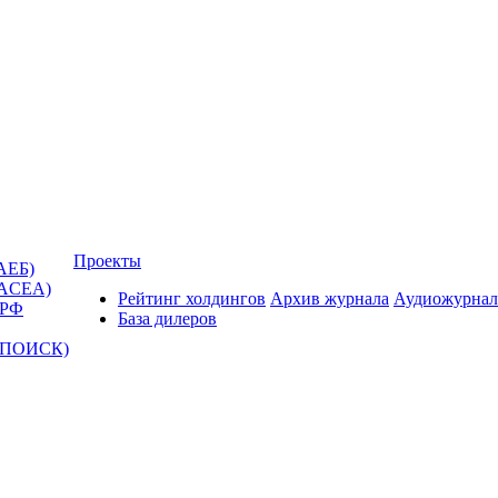
Проекты
АЕБ)
(ACEA)
Рейтинг холдингов
Архив журнала
Аудиожурнал
 РФ
База дилеров
Т-ПОИСК)