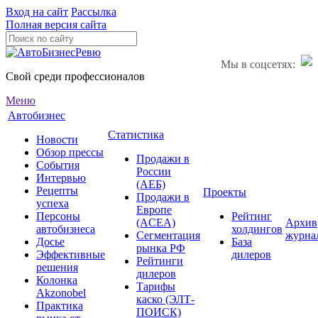
Вход на сайт
Рассылка
Полная версия сайта
Мы в соцсетях:
Свой среди профессионалов
Меню
Автобизнес
Статистика
Новости
Обзор прессы
Продажи в
События
России
Интервью
(АЕБ)
Рецепты
Проекты
Продажи в
успеха
Европе
Персоны
Рейтинг
(ACEA)
Архив
автобизнеса
холдингов
Сегментация
журна
Досье
База
рынка РФ
Эффективные
дилеров
Рейтинги
решения
дилеров
Колонка
Тарифы
Akzonobel
каско (ЭЛТ-
Практика
ПОИСК)