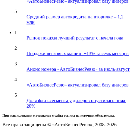
«АвтоБизнесРевю» актуализировал базу дилеров
5
Средний размер автокредита на вторичке – 1,2
млн
1
Рынок показал лучший результат с начала года
2
Продажи легковых машин: +13% за семь месяцев
3
Анонс номера «АвтоБизнесРевю» за июль-август
4
«АвтоБизнесРевю» актуализировал базу дилеров
5
Доля флит-сегмента у дилеров опустилась ниже
20%
При использовании материалов с сайта ссылка на источник обязательна.
Все права защищены © «АвтоБизнесРевю», 2008–2026.