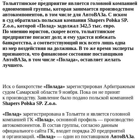
Тольяттинское предприятие является головной компанией
одноименной группы, которая занимается производством
автокомпонентов, в том числе для АвтоВАЗа. С иском
в суд обратилась польская компания Shapers Polska SP.
Z.o.o., которой «Полад» задолжал 342,5 тыс. евро.
По мнению юристов, скорее всего, тольяттинское
предприятие погасит долг, и ему удастся избежать
банкротства, а соответствующий иск всего лишь одна
из мер воздействия на должника. В то же время эксперты
признаются, что финансовое состояние поставщиков
АвтоВАЗа, в том числе «Полада», оставляет желать
лучшего.
Иск о банкротстве
«Полада»
зарегистрирован Арбитражным
судом Самарской области 9 ноября. Пока он не принят
к производству. Заявление было подано польской компанией
Shapers Polska SP. Z.o.o.
«Полад»
зарегистрирована в Тольятти и является головной
компанией ГК
«Полад»
, основной профиль — производство
автокомпонентов. В состав группы, согласно данным
официального сайта ГК, входит порядка 20 предприятий
и организаций.
«Полад»
— один из поставщиков
АвтоВАЗа
.