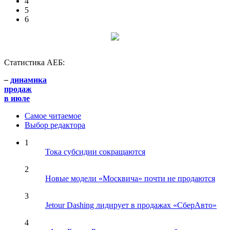
4
5
6
Статистика АЕБ:
–
динамика
продаж
в июле
Самое читаемое
Выбор редактора
1
Тока субсидии сокращаются
2
Новые модели «Москвича» почти не продаются
3
Jetour Dashing лидирует в продажах «СберАвто»
4