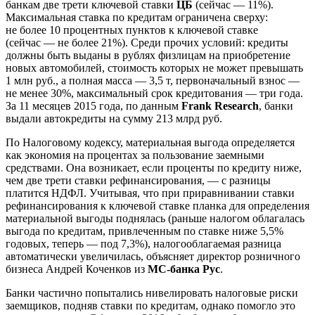
банкам две трети ключевой ставки
ЦБ
(сейчас — 11%).
Максимальная ставка по кредитам ограничена сверху:
не более 10 процентных пунктов к ключевой ставке
(сейчас — не более 21%). Среди прочих условий: кредиты
должны быть выданы в рублях физлицам на приобретение
новых автомобилей, стоимость которых не может превышать
1 млн руб., а полная масса — 3,5 т, первоначальный взнос —
не менее 30%, максимальный срок кредитования — три года.
За 11 месяцев 2015 года, по данным
Frank Research
, банки
выдали автокредиты на сумму 213 млрд руб.
По Налоговому кодексу, материальная выгода определяется
как экономия на процентах за пользование заемными
средствами. Она возникает, если проценты по кредиту ниже,
чем две трети ставки рефинансирования, — с разницы
платится НДФЛ. Учитывая, что при приравнивании ставки
рефинансирования к ключевой ставке планка для определения
материальной выгоды поднялась (раньше налогом облагалась
выгода по кредитам, привлеченным по ставке ниже 5,5%
годовых, теперь — под 7,3%), налогооблагаемая разница
автоматически увеличилась, объясняет директор розничного
бизнеса Андрей Коченков из
МС-банка Рус
.
Банки частично попытались нивелировать налоговые риски
заемщиков, подняв ставки по кредитам, однако помогло это