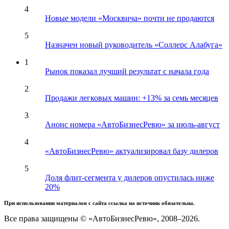
4
Новые модели «Москвича» почти не продаются
5
Назначен новый руководитель «Соллерс Алабуга»
1
Рынок показал лучший результат с начала года
2
Продажи легковых машин: +13% за семь месяцев
3
Анонс номера «АвтоБизнесРевю» за июль-август
4
«АвтоБизнесРевю» актуализировал базу дилеров
5
Доля флит-сегмента у дилеров опустилась ниже
20%
При использовании материалов с сайта ссылка на источник обязательна.
Все права защищены © «АвтоБизнесРевю», 2008–2026.