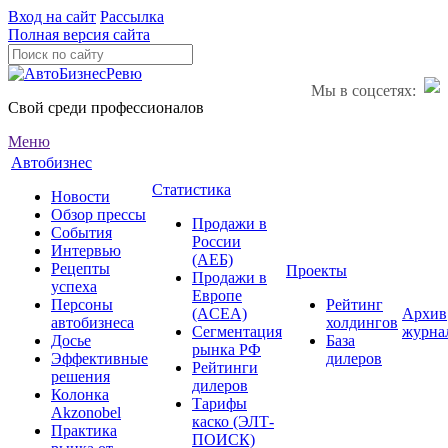
Вход на сайт
Рассылка
Полная версия сайта
Мы в соцсетях:
Свой среди профессионалов
Меню
Автобизнес
Статистика
Новости
Обзор прессы
Продажи в
События
России
Интервью
(АЕБ)
Рецепты
Проекты
Продажи в
успеха
Европе
Персоны
Рейтинг
(ACEA)
Архив
автобизнеса
холдингов
Сегментация
журна
Досье
База
рынка РФ
Эффективные
дилеров
Рейтинги
решения
дилеров
Колонка
Тарифы
Akzonobel
каско (ЭЛТ-
Практика
ПОИСК)