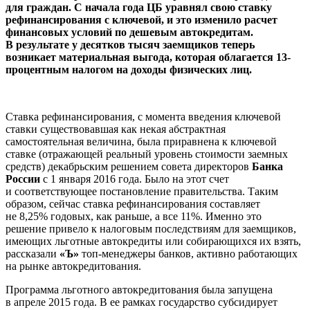
для граждан. С начала года ЦБ уравнял свою ставку
рефинансирования с ключевой, и это изменило расчет
финансовых условий по дешевым автокредитам.
В результате у десятков тысяч заемщиков теперь
возникает материальная выгода, которая облагается 13-
процентным налогом на доходы физических лиц.
Ставка рефинансирования, с момента введения ключевой
ставки существовавшая как некая абстрактная
самостоятельная величина, была приравнена к ключевой
ставке (отражающей реальный уровень стоимости заемных
средств) декабрьским решением совета директоров
Банка
России
с 1 января 2016 года. Было на этот счет
и соответствующее постановление правительства. Таким
образом, сейчас ставка рефинансирования составляет
не 8,25% годовых, как раньше, а все 11%. Именно это
решение привело к налоговым последствиям для заемщиков,
имеющих льготные автокредиты или собирающихся их взять,
рассказали
«Ъ»
топ-менеджеры банков, активно работающих
на рынке автокредитования.
Программа льготного автокредитования была запущена
в апреле 2015 года. В ее рамках государство субсидирует