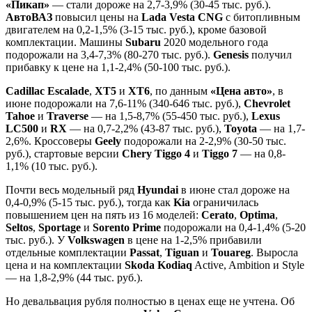
«Пикап»
— стали дороже на 2,7-3,9% (30-45 тыс. руб.).
АвтоВАЗ
повысил цены на
Lada Vesta CNG
с битопливным
двигателем на 0,2-1,5% (3-15 тыс. руб.), кроме базовой
комплектации. Машины
Subaru
2020 модельного года
подорожали на 3,4-7,3% (80-270 тыс. руб.).
Genesis
получил
прибавку к цене на 1,1-2,4% (50-100 тыс. руб.).
Cadillac Escalade
,
XT5
и
ХТ6
, по данным
«Цена авто»
, в
июне подорожали на 7,6-11% (340-646 тыс. руб.),
Chevrolet
Tahoe
и
Traverse
— на 1,5-8,7% (55-450 тыс. руб.),
Lexus
LC500
и
RX
— на 0,7-2,2% (43-87 тыс. руб.),
Toyota
— на 1,7-
2,6%. Кроссоверы
Geely
подорожали на 2-2,9% (30-50 тыс.
руб.), стартовые версии
Chery Tiggo 4
и
Tiggo 7
— на 0,8-
1,1% (10 тыс. руб.).
Почти весь модельный ряд
Hyundai
в июне стал дороже на
0,4-0,9% (5-15 тыс. руб.), тогда как
Kia
ограничилась
повышением цен на пять из 16 моделей:
Cerato
,
Optima
,
Seltos
,
Sportage
и
Sorento Prime
подорожали на 0,4-1,4% (5-20
тыс. руб.). У
Volkswagen
в цене на 1-2,5% прибавили
отдельные комплектации
Passat
,
Tiguan
и
Touareg
. Выросла
цена и на комплектации
Skoda Kodiaq
Active, Ambition и Style
— на 1,8-2,9% (44 тыс. руб.).
Но девальвация рубля полностью в ценах еще не учтена. Об