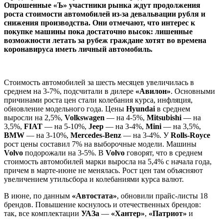
Опрошенные «Ъ» участники рынка ждут продолжения
роста стоимости автомобилей из-за девальвации рубля и
снижения производства. Они отмечают, что интерес к
покупке машины пока достаточно высок: лишенные
возможности летать за рубеж граждане хотят во времена
коронавируса иметь личный автомобиль.
Стоимость автомобилей за шесть месяцев увеличилась в
среднем на 3-7%, подсчитали в дилере
«Авилон»
. Основными
причинами роста цен стали колебания курса, инфляция,
обновление модельного года. Цены
Hyundai
в среднем
выросли на 2,5%,
Volkswagen
— на 4-5%,
Mitsubishi
— на
3,5%,
FIAT
— на 5-10%,
Jeep
— на 3-4%,
Mini
— на 3,5%,
BMW
— на 3-10%,
Mercedes-Benz
— на 3-4%. У
Rolls-Royce
рост цены составил 7% на выборочные модели. Машины
Volvo
подорожали на 3-5%. В
Volvo
говорят, что в среднем
стоимость автомобилей марки выросла на 5,4% с начала года,
причем в марте-июне не менялась. Рост цен там объясняют
увеличением утильсбора и колебаниями курса валют.
В июне, по данным
«Автостата»
, обновили прайс-листы 18
брендов. Повышение коснулось и отечественных брендов:
так, все комплектации
УАЗа
—
«Хантер»
,
«Патриот»
и