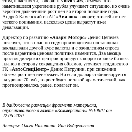
этом, в частности, говорят в
Volvo Cars
, отмечая, что
наметившееся укрепление рубля улучшает ситуацию, но очень
вероятен дальнейший рост цен во второй половине года.
Андрей Каменский из АГ
«Авилон»
говорит, что сейчас нет
четкого понимания, насколько цены вырастут из-за
девальвации.
Директор по развитию
«Аларм-Моторс»
Денис Цепелев
поясняет, что в план по году производители поставщики
закладывали другой курс валюты и с оживлением спроса
после карантина ценовая политика изменится. Два месяца
простоя дилерских центров приведут к корректировке бизнес-
планов в сторону сокращения объемов, уточняет гендиректор
ГК
«АвтоСпецЦентр»
Денис Петрунин, при снижении
объема рост цен неизбежен. Но если доллар стабилизируется
на уровне 70 руб., то рост будет не такой драматический, как
прогнозировалось ранее, полагает он.
В дайджесте размещен фрагмент материала,
опубликованного в газете «Коммерсантъ» №108/П от
22.06.2020
Авторы: Ольга Никитина, Яна Войцеховская