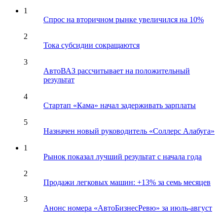
1
Спрос на вторичном рынке увеличился на 10%
2
Тока субсидии сокращаются
3
АвтоВАЗ рассчитывает на положительный
результат
4
Стартап «Кама» начал задерживать зарплаты
5
Назначен новый руководитель «Соллерс Алабуга»
1
Рынок показал лучший результат с начала года
2
Продажи легковых машин: +13% за семь месяцев
3
Анонс номера «АвтоБизнесРевю» за июль-август