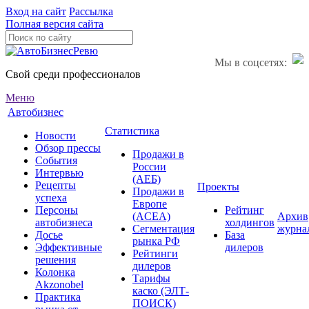
Вход на сайт
Рассылка
Полная версия сайта
Мы в соцсетях:
Свой среди профессионалов
Меню
Автобизнес
Статистика
Новости
Обзор прессы
Продажи в
События
России
Интервью
(АЕБ)
Рецепты
Проекты
Продажи в
успеха
Европе
Персоны
Рейтинг
(ACEA)
Архив
автобизнеса
холдингов
Сегментация
журна
Досье
База
рынка РФ
Эффективные
дилеров
Рейтинги
решения
дилеров
Колонка
Тарифы
Akzonobel
каско (ЭЛТ-
Практика
ПОИСК)