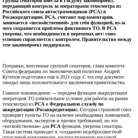
Группа сенаторов внесла в Госдуму законопроект,
передающий контроль за операторами техосмотра из
Российского союза автостраховщиков (РСА) в
Росаккредитацию. РСА, считают парламентарии,
занимается «несвойственной» для себя функцией, из-за
чего сохраняется проблема фиктивного ТО. В РСА
уверены, что необходимости в переменах нет: союз
успешно справляется с контролем. Правительство между
тем законопроект поддержало.
Поправки, внесенные группой сенаторов, глава комитета
Совета федерации по экономической политике Андрей
Кутепов подготовил еще в 2021 году. С тех пор документ
ожидал лишь положительного заключения правительства.
Главное нововведение — передача функции аккредитации
операторов ТО (обязательное условие для работы на рынке
техосмотра) из
РСА
в
Федеральную службу по
аккредитации
(
Росаккредитация
). Сегодня страховой союз
проверяет пункты ТО на наличие необходимых помещений,
оборудования, экспертов и прочих требований, но это
«несвойственная» для
РСА
функция, уверены сенаторы.
Такая система приводит к «созданию недобросовестной
отраслевой конкуренции, распространению массовой