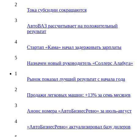
2
Тока субсидии сокращаются
3
АвтоВАЗ рассчитывает на положительный
результат
4
Стартап «Кама» начал задерживать зарплаты
5
Назначен новый руководитель «Соллерс Алабуга»
1
Рынок показал лучший результат с начала года
2
Продажи легковых машин: +13% за семь месяцев
3
Анонс номера «АвтоБизнесРевю» за июль-август
4
«АвтоБизнесРевю» актуализировал базу дилеров