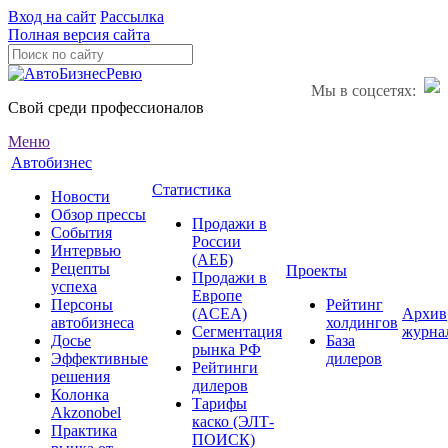
Вход на сайт
Рассылка
Полная версия сайта
Мы в соцсетях:
Свой среди профессионалов
Меню
Автобизнес
Статистика
Новости
Обзор прессы
Продажи в
События
России
Интервью
(АЕБ)
Рецепты
Проекты
Продажи в
успеха
Европе
Персоны
Рейтинг
(ACEA)
Архив
автобизнеса
холдингов
Сегментация
журна
Досье
База
рынка РФ
Эффективные
дилеров
Рейтинги
решения
дилеров
Колонка
Тарифы
Akzonobel
каско (ЭЛТ-
Практика
ПОИСК)