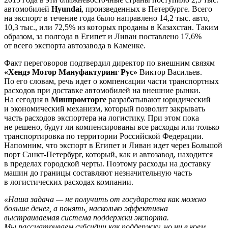
автомобилей
Hyundai
, произведенных в Петербурге. Всего
на экспорт в течение года было направлено 14,2 тыс. авто,
10,3 тыс., или 72,5% из которых проданы в Казахстан. Таким
образом, за полгода в Египет и Ливан поставлено 17,6%
от всего экспорта автозавода в Каменке.
Факт переговоров подтвердил директор по внешним связям
«Хендэ Мотор Мануфактуринг Рус»
Виктор Васильев.
По его словам, речь идет о компенсации части транспортных
расходов при доставке автомобилей на внешние рынки.
На сегодня в
Минпромторге
разрабатывают юридический
и экономический механизм, который позволит закрывать
часть расходов экспортера на логистику. При этом пока
не решено, будут ли компенсированы все расходы или только
транспортировка по территории Российской Федерации.
Напомним, что экспорт в Египет и Ливан идет через Большой
порт Санкт-Петербург, который, как и автозавод, находится
в пределах городской черты. Поэтому расходы на доставку
машин до границы составляют незначительную часть
в логистических расходах компании.
«Наша задача — не получить от государства как можно
больше денег, а понять, насколько эффективна
выстраиваемая система поддержки экспорта.
Мы рассматриваем субсидии как поддержку, но ни в коем