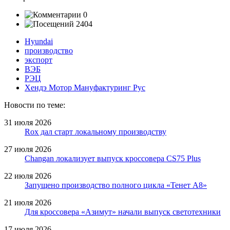
0
2404
Hyundai
производство
экспорт
ВЭБ
РЭЦ
Хендэ Мотор Мануфактуринг Рус
Новости по теме:
31 июля 2026
Rox дал старт локальному производству
27 июля 2026
Changan локализует выпуск кроссовера CS75 Plus
22 июля 2026
Запущено производство полного цикла «Тенет A8»
21 июля 2026
Для кроссовера «Азимут» начали выпуск светотехники
17 июля 2026