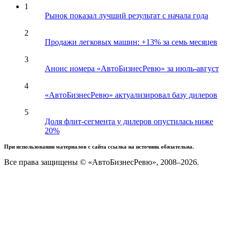
1
Рынок показал лучший результат с начала года
2
Продажи легковых машин: +13% за семь месяцев
3
Анонс номера «АвтоБизнесРевю» за июль-август
4
«АвтоБизнесРевю» актуализировал базу дилеров
5
Доля флит-сегмента у дилеров опустилась ниже
20%
При использовании материалов с сайта ссылка на источник обязательна.
Все права защищены © «АвтоБизнесРевю», 2008–2026.