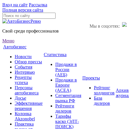
Вход на сайт
Рассылка
Полная версия сайта
Мы в соцсетях:
Свой среди профессионалов
Меню
Автобизнес
Статистика
Новости
Обзор прессы
Продажи в
События
России
Интервью
(АЕБ)
Рецепты
Проекты
Продажи в
успеха
Европе
Персоны
Рейтинг
(ACEA)
Архив
автобизнеса
холдингов
Сегментация
журна
Досье
База
рынка РФ
Эффективные
дилеров
Рейтинги
решения
дилеров
Колонка
Тарифы
Akzonobel
каско (ЭЛТ-
Практика
ПОИСК)