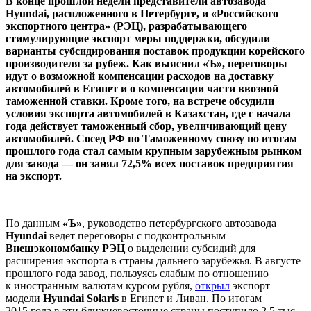
В конце прошлой недели представители автозавода
Hyundai, распложенного в Петербурге, и «Российского
экспортного центра» (РЭЦ), разрабатывающего
стимулирующие экспорт меры поддержки, обсудили
варианты субсидирования поставок продукции корейского
производителя за рубеж. Как выяснил «Ъ», переговоры
идут о возможной компенсации расходов на доставку
автомобилей в Египет и о компенсации части ввозной
таможенной ставки. Кроме того, на встрече обсудили
условия экспорта автомобилей в Казахстан, где с начала
года действует таможенный сбор, увеличивающий цену
автомобилей. Сосед РФ по Таможенному союзу по итогам
прошлого года стал самым крупным зарубежным рынком
для завода — он занял 72,5% всех поставок предприятия
на экспорт.
По данным
«Ъ»
, руководство петербургского автозавода
Hyundai
ведет переговоры с подконтрольным
Внешэкономбанку
РЭЦ
о выделении субсидий для
расширения экспорта в страны дальнего зарубежья. В августе
прошлого года завод, пользуясь слабым по отношению
к иностранным валютам курсом рубля,
открыл
экспорт
модели
Hyundai Solaris
в Египет и Ливан. По итогам
2015 года в эти ближневосточные страны поступило 2,5 тыс.