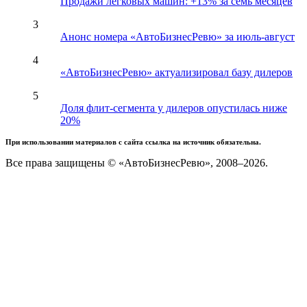
Продажи легковых машин: +13% за семь месяцев
3
Анонс номера «АвтоБизнесРевю» за июль-август
4
«АвтоБизнесРевю» актуализировал базу дилеров
5
Доля флит-сегмента у дилеров опустилась ниже
20%
При использовании материалов с сайта ссылка на источник обязательна.
Все права защищены © «АвтоБизнесРевю», 2008–2026.