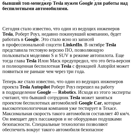
бывший топ-менеджер Tesla нужен Google для работы над
беспилотными автомобилями.
Сегодня стало известно, что один из ведущих инженеров
Tesla
, Роберт Роуз, недавно покинувший компанию, будет
работать в
Google
. Это стало ясно из записей
в профессиональной соцсети
LinkedIn
. В октябре
Tesla
представила тестовую версию ПО, позволяющую
пользоваться моделями S и SUV в режиме автопилота. Еще
тогда глава
Tesla
Илон Маск предупредил, что это бета-версия
и полноценная беспилотная
Tesla
с функцией Autopilot может
появиться не раньше чем через три года.
Теперь же стало известно, что один из ведущих инженеров
проекта
Tesla Autopilot
Роберт Роуз перешел на работу
в подразделение
Google
—
Robotics
. Исходя из этого эксперты
считают, что бывший сотрудник
Tesla
может заняться
проектом беспилотных автомобилей
Google Car
, которые
высокотехнологичная компания уже тестирует в Техасе.
Максимальная скорость такого автомобиля составляет 40 км/ч.
Он вмещает двух пассажиров и не оборудован подушками
безопасности. Специальные технологии позволяют
обеспечить вокруг такого автомобиля безопасное