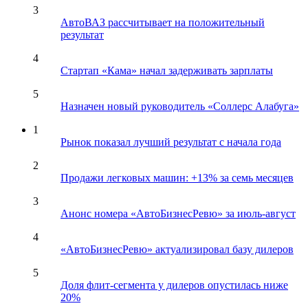
3
АвтоВАЗ рассчитывает на положительный
результат
4
Стартап «Кама» начал задерживать зарплаты
5
Назначен новый руководитель «Соллерс Алабуга»
1
Рынок показал лучший результат с начала года
2
Продажи легковых машин: +13% за семь месяцев
3
Анонс номера «АвтоБизнесРевю» за июль-август
4
«АвтоБизнесРевю» актуализировал базу дилеров
5
Доля флит-сегмента у дилеров опустилась ниже
20%