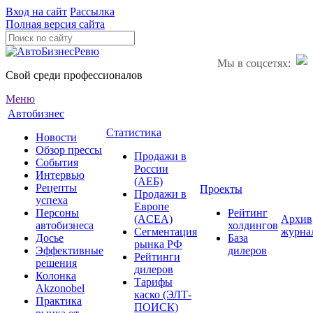
Вход на сайт
Рассылка
Полная версия сайта
Мы в соцсетях:
Свой среди профессионалов
Меню
Автобизнес
Статистика
Новости
Обзор прессы
Продажи в
События
России
Интервью
(АЕБ)
Рецепты
Проекты
Продажи в
успеха
Европе
Персоны
Рейтинг
(ACEA)
Архив
автобизнеса
холдингов
Сегментация
журна
Досье
База
рынка РФ
Эффективные
дилеров
Рейтинги
решения
дилеров
Колонка
Тарифы
Akzonobel
каско (ЭЛТ-
Практика
ПОИСК)