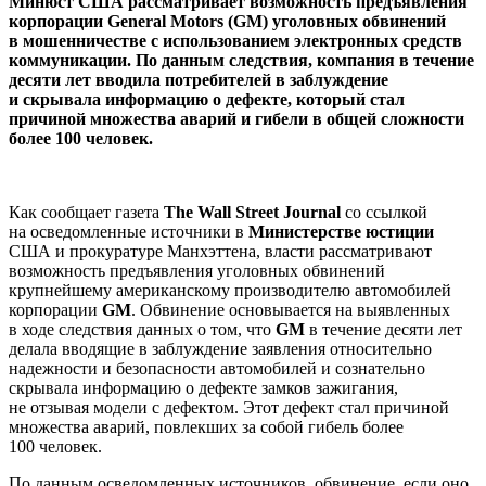
Минюст США рассматривает возможность предъявления
корпорации General Motors (GM) уголовных обвинений
в мошенничестве с использованием электронных средств
коммуникации. По данным следствия, компания в течение
десяти лет вводила потребителей в заблуждение
и скрывала информацию о дефекте, который стал
причиной множества аварий и гибели в общей сложности
более 100 человек.
Как сообщает газета
The Wall Street Journal
со ссылкой
на осведомленные источники в
Министерстве юстиции
США и прокуратуре Манхэттена, власти рассматривают
возможность предъявления уголовных обвинений
крупнейшему американскому производителю автомобилей
корпорации
GM
. Обвинение основывается на выявленных
в ходе следствия данных о том, что
GM
в течение десяти лет
делала вводящие в заблуждение заявления относительно
надежности и безопасности автомобилей и сознательно
скрывала информацию о дефекте замков зажигания,
не отзывая модели с дефектом. Этот дефект стал причиной
множества аварий, повлекших за собой гибель более
100 человек.
По данным осведомленных источников, обвинение, если оно