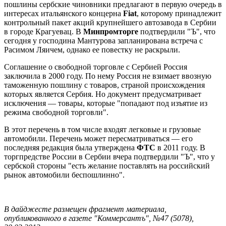
пошлины сербские чиновники предлагают в первую очередь в
интересах итальянского концерна
Fiat
, которому принадлежит
контрольный пакет акций крупнейшего автозавода в Сербии
в городе Крагуевац. В
Минпромторге
подтвердили "Ъ", что
сегодня у господина Мантурова запланирована встреча с
Расимом Ляичем, однако ее повестку не раскрыли.
Соглашение о свободной торговле с Сербией Россия
заключила в 2000 году. По нему Россия не взимает ввозную
таможенную пошлину с товаров, страной происхождения
которых является Сербия. Но документ предусматривает
исключения — товары, которые "попадают под изъятие из
режима свободной торговли".
В этот перечень в том числе входят легковые и грузовые
автомобили. Перечень может пересматриваться — его
последняя редакция была утверждена
ФТС
в 2011 году. В
торгпредстве России в Сербии вчера подтвердили "Ъ", что у
сербской стороны "есть желание поставлять на российский
рынок автомобили беспошлинно".
В дайджесте размещен фрагмент материала,
опубликованного в газете "Коммерсантъ", №47 (5078),