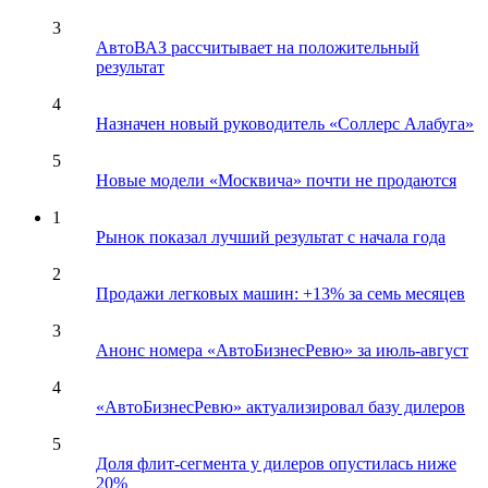
3
АвтоВАЗ рассчитывает на положительный
результат
4
Назначен новый руководитель «Соллерс Алабуга»
5
Новые модели «Москвича» почти не продаются
1
Рынок показал лучший результат с начала года
2
Продажи легковых машин: +13% за семь месяцев
3
Анонс номера «АвтоБизнесРевю» за июль-август
4
«АвтоБизнесРевю» актуализировал базу дилеров
5
Доля флит-сегмента у дилеров опустилась ниже
20%