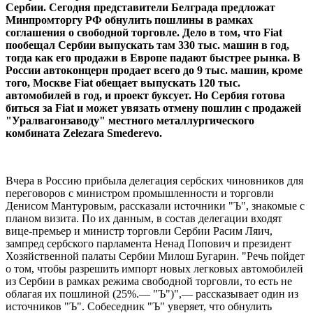
Сербии. Сегодня представители Белграда предложат
Минпромторгу РФ обнулить пошлины в рамках
соглашения о свободной торговле. Дело в том, что Fiat
пообещал Сербии выпускать там 330 тыс. машин в год,
тогда как его продажи в Европе падают быстрее рынка. В
России автоконцерн продает всего до 9 тыс. машин, кроме
того, Москве Fiat обещает выпускать 120 тыс.
автомобилей в год, и проект буксует. Но Сербия готова
биться за Fiat и может увязать отмену пошлин с продажей
"Уралвагонзаводу" местного металлургического
комбината Zelezara Smederevo.
Вчера в Россию прибыла делегация сербских чиновников для
переговоров с министром промышленности и торговли
Денисом Мантуровым, рассказали источники "Ъ", знакомые с
планом визита. По их данным, в состав делегации входят
вице-премьер и министр торговли Сербии Расим Ляич,
зампред сербского парламента Ненад Попович и президент
Хозяйственной палаты Сербии Милош Бугарин. "Речь пойдет
о том, чтобы разрешить импорт новых легковых автомобилей
из Сербии в рамках режима свободной торговли, то есть не
облагая их пошлиной (25%.— "Ъ")",— рассказывает один из
источников "Ъ". Собеседник "Ъ" уверяет, что обнулить