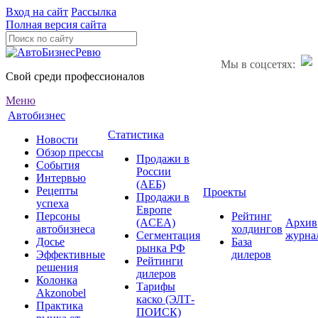
Вход на сайт
Рассылка
Полная версия сайта
Мы в соцсетях:
Свой среди профессионалов
Меню
Автобизнес
Статистика
Новости
Обзор прессы
Продажи в
События
России
Интервью
(АЕБ)
Рецепты
Проекты
Продажи в
успеха
Европе
Персоны
Рейтинг
(ACEA)
Архив
автобизнеса
холдингов
Сегментация
журна
Досье
База
рынка РФ
Эффективные
дилеров
Рейтинги
решения
дилеров
Колонка
Тарифы
Akzonobel
каско (ЭЛТ-
Практика
ПОИСК)