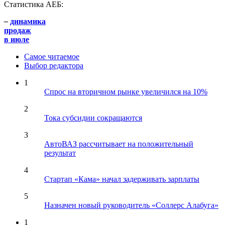
Статистика АЕБ:
–
динамика
продаж
в июле
Самое читаемое
Выбор редактора
1
Спрос на вторичном рынке увеличился на 10%
2
Тока субсидии сокращаются
3
АвтоВАЗ рассчитывает на положительный
результат
4
Стартап «Кама» начал задерживать зарплаты
5
Назначен новый руководитель «Соллерс Алабуга»
1