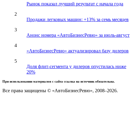
Рынок показал лучший результат с начала года
2
Продажи легковых машин: +13% за семь месяцев
3
Анонс номера «АвтоБизнесРевю» за июль-август
4
«АвтоБизнесРевю» актуализировал базу дилеров
5
Доля флит-сегмента у дилеров опустилась ниже
20%
При использовании материалов с сайта ссылка на источник обязательна.
Все права защищены © «АвтоБизнесРевю», 2008–2026.