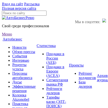
Вход на сайт
Рассылка
Полная версия сайта
Мы в соцсетях:
Свой среди профессионалов
Меню
Автобизнес
Статистика
Новости
Обзор прессы
Продажи в
События
России
Интервью
(АЕБ)
Рецепты
Проекты
Продажи в
успеха
Европе
Персоны
Рейтинг
(ACEA)
Архив
автобизнеса
холдингов
Сегментация
журна
Досье
База
рынка РФ
Эффективные
дилеров
Рейтинги
решения
дилеров
Колонка
Тарифы
Akzonobel
каско (ЭЛТ-
Практика
ПОИСК)