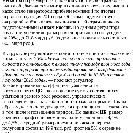
Несмотря на регулярные заявления участников страхового
рынка об убыточности моторных видов страхования, именно
каско стало генератором прибыли компаний по итогам
первого полугодия 2016 года. Об этом свидетельствует
очередной «Обзор ключевых показателей страховщиков»,
подготовленный
Банком России
. По данным регулятора,
компании увеличили размер своей прибыли за полугодие
на 20%, до 71,8 млрд руб. (годом ранее показатель составлял
60,3 млрд руб.).
В структуре результата компаний от операций по страхованию
каско занимает 25%.
«Результаты от каско-страхования
выросли по отношению к аналогичному периоду прошлого года
почти в три раза, при этом комбинированный коэффициент
убыточности снизился с 88,8% год назад до 61,6% в первом
полугодии 2016 года»
, — поясняет регулятор.
Комбинированный коэффициент убыточности
рассчитывается
ЦБ
как отношение суммы состоявшихся
убытков и разного рода расходов, управленческих
и на ведение дела, к заработанной страховой премии. Таким
образом, каско стало доходнее для страховщиков — сказалось
в том числе и повышение тарифов. По данным
ЦБ
, размер
среднего тарифа в первом полугодии увеличился с 4,4%
до 4,5%, а средний размер премии по каско в первом
полугодии составил 49,9 тыс. руб. (рост на 5% к середине