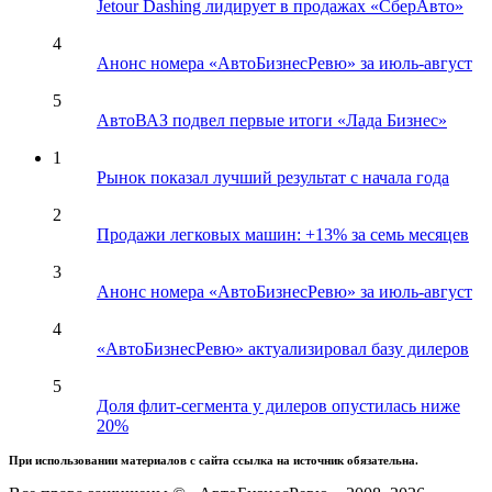
Jetour Dashing лидирует в продажах «СберАвто»
4
Анонс номера «АвтоБизнесРевю» за июль-август
5
АвтоВАЗ подвел первые итоги «Лада Бизнес»
1
Рынок показал лучший результат с начала года
2
Продажи легковых машин: +13% за семь месяцев
3
Анонс номера «АвтоБизнесРевю» за июль-август
4
«АвтоБизнесРевю» актуализировал базу дилеров
5
Доля флит-сегмента у дилеров опустилась ниже
20%
При использовании материалов с сайта ссылка на источник обязательна.