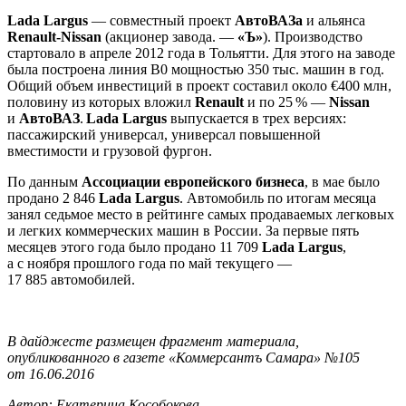
Lada Largus
— совместный проект
АвтоВАЗа
и альянса
Renault-Nissan
(акционер завода. —
«Ъ»
). Производство
стартовало в апреле 2012 года в Тольятти. Для этого на заводе
была построена линия B0 мощностью 350 тыс. машин в год.
Общий объем инвестиций в проект составил около €400 млн,
половину из которых вложил
Renault
и по 25 % —
Nissan
и
АвтоВАЗ
.
Lada Largus
выпускается в трех версиях:
пассажирский универсал, универсал повышенной
вместимости и грузовой фургон.
По данным
Ассоциации европейского бизнеса
, в мае было
продано 2 846
Lada Largus
. Автомобиль по итогам месяца
занял седьмое место в рейтинге самых продаваемых легковых
и легких коммерческих машин в России. За первые пять
месяцев этого года было продано 11 709
Lada Largus
,
а с ноября прошлого года по май текущего —
17 885 автомобилей.
В дайджесте размещен фрагмент материала,
опубликованного в газете «Коммерсантъ Самара» №105
от 16.06.2016
Автор: Екатерина Кособокова