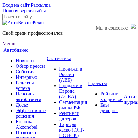
Вход на сайт
Рассылка
Полная версия сайта
Мы в соцсетях:
Свой среди профессионалов
Меню
Автобизнес
Статистика
Новости
Обзор прессы
Продажи в
События
России
Интервью
(АЕБ)
Рецепты
Проекты
Продажи в
успеха
Европе
Персоны
Рейтинг
(ACEA)
Архив
автобизнеса
холдингов
Сегментация
журна
Досье
База
рынка РФ
Эффективные
дилеров
Рейтинги
решения
дилеров
Колонка
Тарифы
Akzonobel
каско (ЭЛТ-
Практика
ПОИСК)