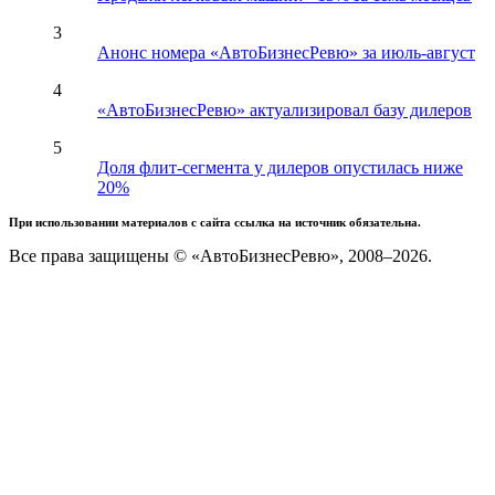
3
Анонс номера «АвтоБизнесРевю» за июль-август
4
«АвтоБизнесРевю» актуализировал базу дилеров
5
Доля флит-сегмента у дилеров опустилась ниже
20%
При использовании материалов с сайта ссылка на источник обязательна.
Все права защищены © «АвтоБизнесРевю», 2008–2026.