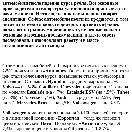
автомобили после падения курса рубля. Все основные
производители и импортеры уже обновили прайс-листы к
началу апреля. И это еще не пик повышения, говорят
аналитики. Сейчас автомобили почти не продаются, в том
числе из-за невозможности дилеров торговать офлайн,
полагают на рынке. Но чиновники уже рекомендовали
регионам разрешить продажу машин, и где-то совету
последовали. Возобновляют работу и в массе
остановившиеся автозаводы.
Стоимость автомобилей за I квартал увеличилась в среднем на
2-5%, подсчитали в
«Авилоне»
. Основными причинами роста
цен стали колебания курса, повышение ставок утильсбора и
инфляция. Стоимость
Hyundai
в среднем выросла на 2%,
Volvo
— на 2-3%.
Cadillac
и
Chevrolet
подорожали с 1 января
по моделям
Escalade
(на 4,7%),
Escalade ESV
(на 4,5%),
Tahoe
(на 3%) и
Traverse
(1,4%),
Audi
— в среднем на 2,5%,
Jeep
—
на 3%,
Mercedes-Benz
— на 3,5%,
Volkswagen
— на 3-5%.
Volkswagen
в марте поднял цены на 30-100 тыс. руб., говорят
в в лизинговой компании
«Европлан»
, тогда же повысил
цены и китайский
Haval
. По данным
«Автостата»
, на 3,9-
7,3% выросли в цене и машины
Citroen
, на 1,1-8,7% —