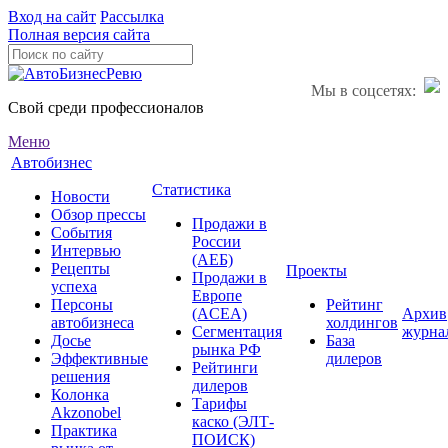
Вход на сайт
Рассылка
Полная версия сайта
Мы в соцсетях:
Свой среди профессионалов
Меню
Автобизнес
Статистика
Новости
Обзор прессы
Продажи в
События
России
Интервью
(АЕБ)
Рецепты
Проекты
Продажи в
успеха
Европе
Персоны
Рейтинг
(ACEA)
Архив
автобизнеса
холдингов
Сегментация
журна
Досье
База
рынка РФ
Эффективные
дилеров
Рейтинги
решения
дилеров
Колонка
Тарифы
Akzonobel
каско (ЭЛТ-
Практика
ПОИСК)