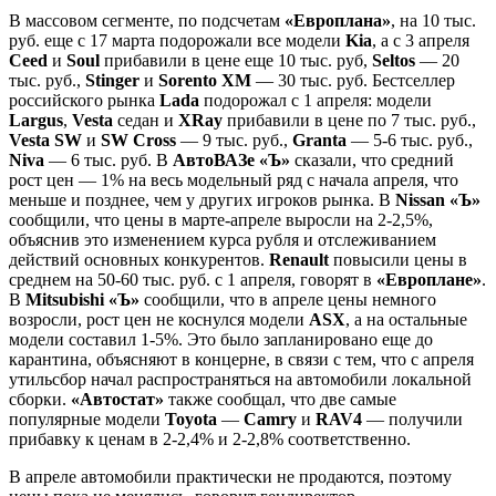
В массовом сегменте, по подсчетам
«Европлана»
, на 10 тыс.
руб. еще с 17 марта подорожали все модели
Kia
, а с 3 апреля
Ceed
и
Soul
прибавили в цене еще 10 тыс. руб,
Seltos
— 20
тыс. руб.,
Stinger
и
Sorento XM
— 30 тыс. руб. Бестселлер
российского рынка
Lada
подорожал с 1 апреля: модели
Largus
,
Vesta
седан и
XRay
прибавили в цене по 7 тыс. руб.,
Vesta SW
и
SW Cross
— 9 тыс. руб.,
Granta
— 5-6 тыс. руб.,
Niva
— 6 тыс. руб. В
АвтоВАЗе «Ъ»
сказали, что средний
рост цен — 1% на весь модельный ряд с начала апреля, что
меньше и позднее, чем у других игроков рынка. В
Nissan «Ъ»
сообщили, что цены в марте-апреле выросли на 2-2,5%,
объяснив это изменением курса рубля и отслеживанием
действий основных конкурентов.
Renault
повысили цены в
среднем на 50-60 тыс. руб. с 1 апреля, говорят в
«Европлане»
.
В
Mitsubishi «Ъ»
сообщили, что в апреле цены немного
возросли, рост цен не коснулся модели
ASX
, а на остальные
модели составил 1-5%. Это было запланировано еще до
карантина, объясняют в концерне, в связи с тем, что с апреля
утильсбор начал распространяться на автомобили локальной
сборки.
«Автостат»
также сообщал, что две самые
популярные модели
Toyota
—
Camry
и
RAV4
— получили
прибавку к ценам в 2-2,4% и 2-2,8% соответственно.
В апреле автомобили практически не продаются, поэтому