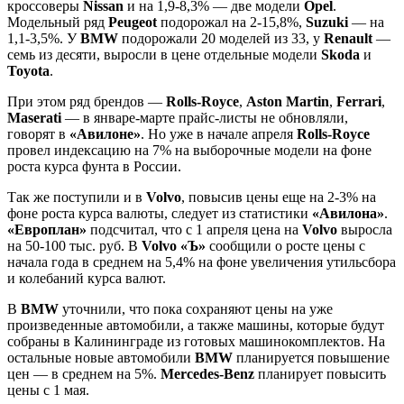
кроссоверы
Nissan
и на 1,9-8,3% — две модели
Opel
.
Модельный ряд
Peugeot
подорожал на 2-15,8%,
Suzuki
— на
1,1-3,5%. У
BMW
подорожали 20 моделей из 33, у
Renault
—
семь из десяти, выросли в цене отдельные модели
Skoda
и
Toyota
.
При этом ряд брендов —
Rolls-Royce
,
Aston Martin
,
Ferrari
,
Maserati
— в январе-марте прайс-листы не обновляли,
говорят в
«Авилоне»
. Но уже в начале апреля
Rolls-Royce
провел индексацию на 7% на выборочные модели на фоне
роста курса фунта в России.
Так же поступили и в
Volvo
, повысив цены еще на 2-3% на
фоне роста курса валюты, следует из статистики
«Авилона»
.
«Европлан»
подсчитал, что с 1 апреля цена на
Volvo
выросла
на 50-100 тыс. руб. В
Volvo «Ъ»
сообщили о росте цены с
начала года в среднем на 5,4% на фоне увеличения утильсбора
и колебаний курса валют.
В
BMW
уточнили, что пока сохраняют цены на уже
произведенные автомобили, а также машины, которые будут
собраны в Калининграде из готовых машинокомплектов. На
остальные новые автомобили
BMW
планируется повышение
цен — в среднем на 5%.
Mercedes-Benz
планирует повысить
цены с 1 мая.