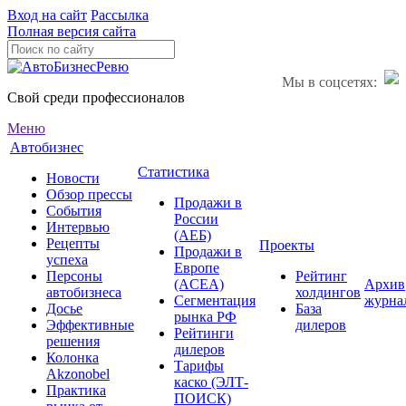
Вход на сайт
Рассылка
Полная версия сайта
Мы в соцсетях:
Свой среди профессионалов
Меню
Автобизнес
Статистика
Новости
Обзор прессы
Продажи в
События
России
Интервью
(АЕБ)
Рецепты
Проекты
Продажи в
успеха
Европе
Персоны
Рейтинг
(ACEA)
Архив
автобизнеса
холдингов
Сегментация
журна
Досье
База
рынка РФ
Эффективные
дилеров
Рейтинги
решения
дилеров
Колонка
Тарифы
Akzonobel
каско (ЭЛТ-
Практика
ПОИСК)