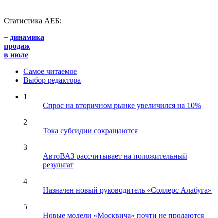
Статистика АЕБ:
–
динамика
продаж
в июле
Самое читаемое
Выбор редактора
1
Спрос на вторичном рынке увеличился на 10%
2
Тока субсидии сокращаются
3
АвтоВАЗ рассчитывает на положительный
результат
4
Назначен новый руководитель «Соллерс Алабуга»
5
Новые модели «Москвича» почти не продаются