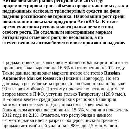
Автомобильный рынок республики в 2013 году
продемонстрировал рост объемов продаж как новых, так и
подержанных легковых транспортных средств на фоне
падения российского авторынка. Наибольший рост среди
новых машин показала продукция АвтоВАЗа. В то же
время участники регионального рынка не заметили
особого роста. По отдельным иностранным маркам
автодилеры отмечают рост, но небольшой, а по
отечественным автомобилям и вовсе произошло падение.
Продажи новых легковых автомобилей в Башкирии по итогам
прошлого года выросли на 16,6% по отношению к 2012 году.
Такие данные приводит маркетинговое агентство
Russian
Automotive Market Research
(Нижний Новгород). По его
данным, в республике за прошлый год было продано больше
93 тыс. автомобилей. По этому показателю регион занимает
второе место в ПФО, уступив только Татарстану (120,9 тыс.).
В «общем зачете» среди российских регионов Башкирия
занимает шестое место. Доля новых «легковушек» на
башкирском авторынке составила 15,3%, увеличив показатель
2012 года на 2,1%. Отметим, что республика в данном
сегменте рынка идет в разрез с общероссийским трендом:
продажи автомобилей упали на 2,88%, до 2,5 млн машин.