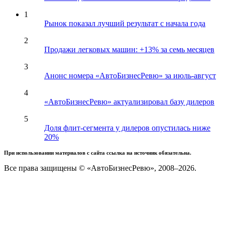
1
Рынок показал лучший результат с начала года
2
Продажи легковых машин: +13% за семь месяцев
3
Анонс номера «АвтоБизнесРевю» за июль-август
4
«АвтоБизнесРевю» актуализировал базу дилеров
5
Доля флит-сегмента у дилеров опустилась ниже
20%
При использовании материалов с сайта ссылка на источник обязательна.
Все права защищены © «АвтоБизнесРевю», 2008–2026.