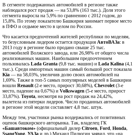
В сегменте подержанных автомобилей в регионе также
наблюдался рост продаж — на 53,8% (163 тыс.). Доля этого
сегмента выросла на 5,9% по сравнению с 2012 годом, до
15,8%. По этому показателю Башкирия занимает первое место
в ПФО и седьмое место в целом по России.
Что касается предпочтений жителей республики по моделям,
то безусловным лидером остается продукция
АвтоВАЗа
: в
2013 году в регионе было продано свыше 25 тыс.
автомобилей Волжского завода, или 26,98% от общего числа
реализованных машин. Наибольшим предпочтением
пользовалась
Lada Granta
(9,8 тыс. машин) и
Lada Kalina
(4,1
тыс.). Среди импортных машин самый большой рост показала
Kia
— на 58,03%, увеличив долю своих автомобилей на
1,69%. Также в топ-5 самых популярных моделей в Башкирии
вошли
Renault
(2-е место, прирост 30,68%),
Chevrolet
(3-е
место, падение на 0,67%) и
Volkswagen
(5-е место, прирост
33,87%).
Toyota
, несмотря на рост продаж на 24,42%,
вылетела из пятерки лидеров. Число проданных автомобилей
в регионе этой модели составляет 4,8 тыс. штук.
Между тем, участники рынка воздержались от позитивных
оценок башкирского авторынка. Так, владелец ГК
«Башавтоком»
(официальный дилер
Citroen
,
Ford
,
Honda
,
SsangYong
,
УАЗа
и
др.) Михаил Пилюгин заявил, что «на