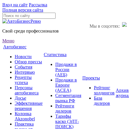
Вход на сайт
Рассылка
Полная версия сайта
Мы в соцсетях:
Свой среди профессионалов
Меню
Автобизнес
Статистика
Новости
Обзор прессы
Продажи в
События
России
Интервью
(АЕБ)
Рецепты
Проекты
Продажи в
успеха
Европе
Персоны
Рейтинг
(ACEA)
Архив
автобизнеса
холдингов
Сегментация
журна
Досье
База
рынка РФ
Эффективные
дилеров
Рейтинги
решения
дилеров
Колонка
Тарифы
Akzonobel
каско (ЭЛТ-
Практика
ПОИСК)