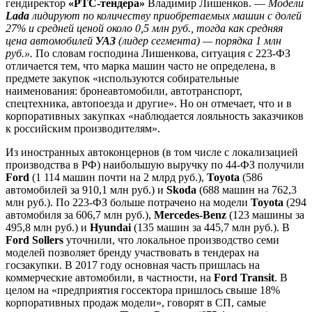
гендиректор
«РТС-тендера»
Владимир Лишенков. —
Модели
Lada
лидируют по количеству приобретаемых машин с долей
27% и средней ценой около 0,5 млн руб., тогда как средняя
цена автомобилей
УАЗ
(лидер сегмента) — порядка 1 млн
руб.».
По словам господина Лишенкова, ситуация с 223-ФЗ
отличается тем, что марка машин часто не определена, в
предмете закупок «используются собирательные
наименования: бронеавтомобили, автотранспорт,
спецтехника, автопоезда и другие». Но он отмечает, что и в
корпоративных закупках «наблюдается лояльность заказчиков
к российским производителям».
Из иностранных автоконцернов (в том числе с локализацией
производства в РФ) наибольшую выручку по 44-ФЗ получили
Ford
(1 114 машин почти на 2 млрд руб.),
Toyota
(586
автомобилей за 910,1 млн руб.) и
Skoda
(688 машин на 762,3
млн руб.). По 223-ФЗ больше потрачено на модели
Toyota
(294
автомобиля за 606,7 млн руб.),
Mercedes-Benz
(123 машины за
495,8 млн руб.) и
Hyundai
(135 машин за 445,7 млн руб.). В
Ford Sollers
уточнили, что локальное производство семи
моделей позволяет бренду участвовать в тендерах на
госзакупки. В 2017 году основная часть пришлась на
коммерческие автомобили, в частности, на
Ford Transit
. В
целом на «предприятия госсектора пришлось свыше 18%
корпоративных продаж модели», говорят в СП, самые