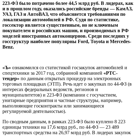
223-ФЗ было потрачено более 44,5 млрд руб. В лидерах, как
и в прошлом году, оказались российские бренды — КамАЗ,
УАЗ, ГАЗ и АвтоВАЗ, что объясняется требованиями по
локализации автомобилей в РФ. Судя по статистике,
госсектор является существенным, но не ключевым
покупателем и российских машин, и производимых в РФ
моделей иностранных автоконцернов. Среди последних у
госструктур наиболее популярны Ford, Toyota и Mercedes-
Benz.
«Ъ»
ознакомился со статистикой госзакупок автомобилей и
спецтехники за 2017 год, собранной компанией
«РТС-
тендер»
по данным открытых процедур на электронных
торговых площадках (ЭТП). Речь идет о закупках по 44-ФЗ (в
интересах федеральных ведомств, регионов и
муниципалитетов) и 223-ФЗ (компании с госучастием,
унитарные предприятия и частные структуры, например,
выполняющие госконтракты или занимающиеся
регулируемой деятельностью).
По сводным данным, в рамках 223-ФЗ было куплено 8 223
единицы техники на 17,6 млрд руб., по 44-ФЗ — 23 489
транспортных средства на 26,97 млрд руб. В лидерах закупок