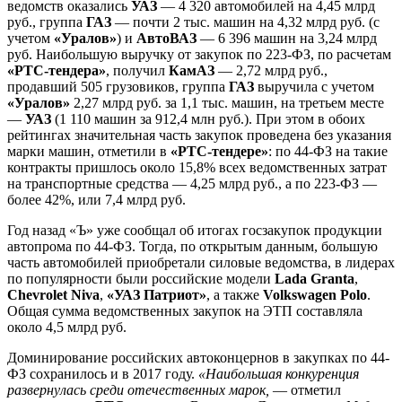
ведомств оказались
УАЗ
— 4 320 автомобилей на 4,45 млрд
руб., группа
ГАЗ
— почти 2 тыс. машин на 4,32 млрд руб. (с
учетом
«Уралов»
) и
АвтоВАЗ
— 6 396 машин на 3,24 млрд
руб. Наибольшую выручку от закупок по 223-ФЗ, по расчетам
«РТС-тендера»
, получил
КамАЗ
— 2,72 млрд руб.,
продавший 505 грузовиков, группа
ГАЗ
выручила с учетом
«Уралов»
2,27 млрд руб. за 1,1 тыс. машин, на третьем месте
—
УАЗ
(1 110 машин за 912,4 млн руб.). При этом в обоих
рейтингах значительная часть закупок проведена без указания
марки машин, отметили в
«РТС-тендере»
: по 44-ФЗ на такие
контракты пришлось около 15,8% всех ведомственных затрат
на транспортные средства — 4,25 млрд руб., а по 223-ФЗ —
более 42%, или 7,4 млрд руб.
Год назад «Ъ» уже сообщал об итогах госзакупок продукции
автопрома по 44-ФЗ. Тогда, по открытым данным, большую
часть автомобилей приобретали силовые ведомства, в лидерах
по популярности были российские модели
Lada Granta
,
Chevrolet Niva
,
«УАЗ Патриот»
, а также
Volkswagen Polo
.
Общая сумма ведомственных закупок на ЭТП составляла
около 4,5 млрд руб.
Доминирование российских автоконцернов в закупках по 44-
ФЗ сохранилось и в 2017 году.
«Наибольшая конкуренция
развернулась среди отечественных марок,
— отметил