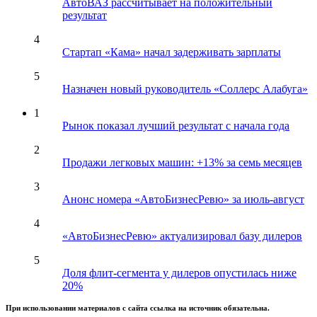
АвтоВАЗ рассчитывает на положительный
результат
4
Стартап «Кама» начал задерживать зарплаты
5
Назначен новый руководитель «Соллерс Алабуга»
1
Рынок показал лучший результат с начала года
2
Продажи легковых машин: +13% за семь месяцев
3
Анонс номера «АвтоБизнесРевю» за июль-август
4
«АвтоБизнесРевю» актуализировал базу дилеров
5
Доля флит-сегмента у дилеров опустилась ниже
20%
При использовании материалов с сайта ссылка на источник обязательна.