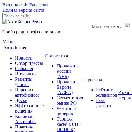
Вход на сайт
Рассылка
Полная версия сайта
Мы в соцсетях:
Свой среди профессионалов
Меню
Автобизнес
Статистика
Новости
Обзор прессы
Продажи в
События
России
Интервью
(АЕБ)
Рецепты
Проекты
Продажи в
успеха
Европе
Персоны
Рейтинг
(ACEA)
Архив
автобизнеса
холдингов
Сегментация
журна
Досье
База
рынка РФ
Эффективные
дилеров
Рейтинги
решения
дилеров
Колонка
Тарифы
Akzonobel
каско (ЭЛТ-
Практика
ПОИСК)