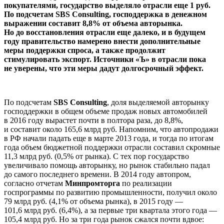
покупателями, государство выделяло отрасли еще 1 руб.
По подсчетам SBS Consulting, господдержка в денежном
выражении составит 8,8% от объема авторынка.
Но до восстановления отрасли еще далеко, и в будущем
году правительство намерено внести дополнительные
меры поддержки спроса, а также продолжит
стимулировать экспорт. Источники «Ъ» в отрасли пока
не уверены, что эти меры дадут долгосрочный эффект.
По подсчетам
SBS Consulting
, доля выделяемой авторынку
господдержки в общем объеме продаж новых автомобилей
в 2016 году вырастет почти в полтора раза, до 8,8%,
и составит около 165,6 млрд руб. Напомним, что автопродажи
в РФ начали падать еще в марте 2013 года, и тогда по итогам
года объем бюджетной поддержки отрасли составил скромные
11,3 млрд руб. (0,5% от рынка). С тех пор государство
увеличивало помощь авторынку, но рынок стабильно падал
до самого последнего времени. В 2014 году автопром,
согласно отчетам
Минпромторга
по реализации
госпрограммы по развитию промышленности, получил около
79 млрд руб. (4,1% от объема рынка), в 2015 году —
101,6 млрд руб. (6,4%), а за первые три квартала этого года —
105,4 млрд руб. Но за три года рынок сжался почти вдвое: