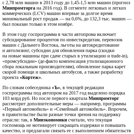
с 2,78 млн машин в 2013 году до 1,45-1,5 млн машин (прогноз
Минпромторга
на 2016 год). В сегменте легковых и легких
коммерческих (LCV) машин впервые за долгое время
минимальный рост продаж — на 0,6%, до 132,3 тыс. машин —
был показан только в этом ноябре.
В этом году госпрограмма в части автопрома включает
субсидирование процентов по инвесткредитам, перевозок
машин с Дальнего Востока, льготы на автокредитование
и автолизинг, субсидии для обновления парка (скидки
на новые машины при сдаче старых в утилизацию и trade-in),
«промсубсидии» (де-факто компенсация утилизационного
сбора локальным производителям), обновление парка карет
скорой помощи и школьных автобусов, а также разработку
проекта
«Кортеж»
.
По словам собеседника
«Ъ»
, в текущей редакции
госпрограммы под автопром на 2017 год выделено порядка
103 млрд руб. Но после первого квартала
Минпромторг
рассмотрит дополнительные меры — например, программы
«Первый автомобиль» и «Семейный автомобиль». Впрочем,
в правительстве были разные точки зрения на поддержку
отрасли: так, в
Минэкономики
считали, что текущая
госпомощь не мотивирует сокращать издержки и повышать
качество, и предлагали связать ее с выполнением обязательств