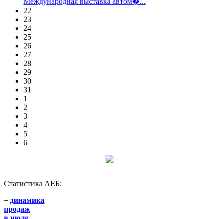
Международная выставка автом�...
22
23
24
25
26
27
28
29
30
31
1
2
3
4
5
6
Статистика АЕБ:
–
динамика
продаж
в июле