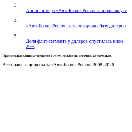
3
Анонс номера «АвтоБизнесРевю» за июль-август
4
«АвтоБизнесРевю» актуализировал базу дилеров
5
Доля флит-сегмента у дилеров опустилась ниже
20%
При использовании материалов с сайта ссылка на источник обязательна.
Все права защищены © «АвтоБизнесРевю», 2008–2026.