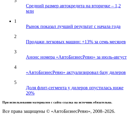
5
Средний размер автокредита на вторичке – 1,2
млн
1
Рынок показал лучший результат с начала года
2
Продажи легковых машин: +13% за семь месяцев
3
Анонс номера «АвтоБизнесРевю» за июль-август
4
«АвтоБизнесРевю» актуализировал базу дилеров
5
Доля флит-сегмента у дилеров опустилась ниже
20%
При использовании материалов с сайта ссылка на источник обязательна.
Все права защищены © «АвтоБизнесРевю», 2008–2026.