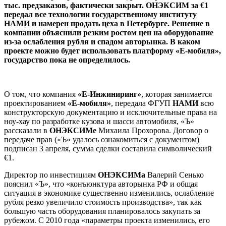
тыс. предзаказов, фактически закрыт. ОНЭКСИМ за €1
передал все технологии государственному институту
НАМИ и намерен продать цеха в Петербурге. Решение в
компании объяснили резким ростом цен на оборудование
из-за ослабления рубля и спадом авторынка. В каком
проекте можно будет использовать платформу «Е-мобиля»,
государство пока не определилось.
О том, что компания
«Е-Инжиниринг»
, которая занимается
проектированием
«Е-мобиля»
, передала ФГУП
НАМИ
всю
конструкторскую документацию и исключительные права на
ноу-хау по разработке кузова и шасси автомобиля, «Ъ»
рассказали в
ОНЭКСИМе
Михаила Прохорова. Договор о
передаче прав («Ъ» удалось ознакомиться с документом)
подписан 3 апреля, сумма сделки составила символический
€1.
Директор по инвестициям
ОНЭКСИМа
Валерий Сенько
пояснил «Ъ», что «конъюнктура авторынка РФ и общая
ситуация в экономике существенно изменились, ослабление
рубля резко увеличило стоимость производства», так как
большую часть оборудования планировалось закупать за
рубежом. С 2010 года «параметры проекта изменились, его