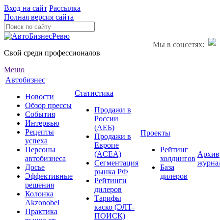
Вход на сайт
Рассылка
Полная версия сайта
Мы в соцсетях:
Свой среди профессионалов
Меню
Автобизнес
Статистика
Новости
Обзор прессы
Продажи в
События
России
Интервью
(АЕБ)
Рецепты
Проекты
Продажи в
успеха
Европе
Персоны
Рейтинг
(ACEA)
Архив
автобизнеса
холдингов
Сегментация
журна
Досье
База
рынка РФ
Эффективные
дилеров
Рейтинги
решения
дилеров
Колонка
Тарифы
Akzonobel
каско (ЭЛТ-
Практика
ПОИСК)