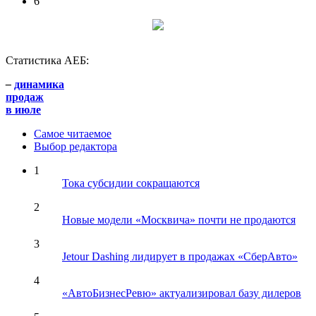
6
Статистика АЕБ:
–
динамика
продаж
в июле
Самое читаемое
Выбор редактора
1
Тока субсидии сокращаются
2
Новые модели «Москвича» почти не продаются
3
Jetour Dashing лидирует в продажах «СберАвто»
4
«АвтоБизнесРевю» актуализировал базу дилеров