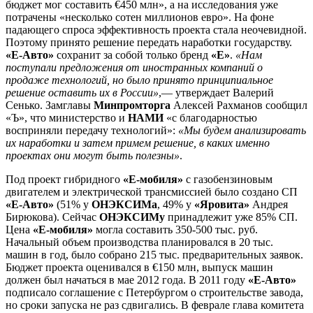
бюджет мог составить €450 млн», а на исследования уже
потрачены «несколько сотен миллионов евро». На фоне
падающего спроса эффективность проекта стала неочевидной.
Поэтому принято решение передать наработки государству.
«Е-Авто»
сохранит за собой только бренд
«Е»
.
«Нам
поступали предложения от иностранных компаний о
продаже технологий, но было принято принципиальное
решение оставить их в России»
,— утверждает Валерий
Сенько. Замглавы
Минпромторга
Алексей Рахманов сообщил
«Ъ», что министерство и
НАМИ
«с благодарностью
восприняли передачу технологий»:
«Мы будем анализировать
их наработки и затем примем решение, в каких именно
проектах они могут быть полезны»
.
Под проект гибридного
«Е-мобиля»
с газобензиновым
двигателем и электрической трансмиссией было создано СП
«Е-Авто»
(51% у
ОНЭКСИМа
, 49% у
«Яровита»
Андрея
Бирюкова). Сейчас
ОНЭКСИМу
принадлежит уже 85% СП.
Цена
«Е-мобиля»
могла составить 350-500 тыс. руб.
Начальный объем производства планировался в 20 тыс.
машин в год, было собрано 215 тыс. предварительных заявок.
Бюджет проекта оценивался в €150 млн, выпуск машин
должен был начаться в мае 2012 года. В 2011 году
«Е-Авто»
подписало соглашение с Петербургом о строительстве завода,
но сроки запуска не раз сдвигались. В феврале глава комитета