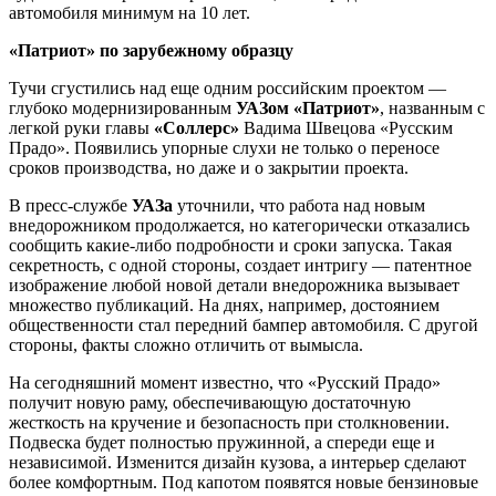
автомобиля минимум на 10 лет.
«Патриот» по зарубежному образцу
Тучи сгустились над еще одним российским проектом —
глубоко модернизированным
УАЗом «Патриот»
, названным с
легкой руки главы
«Соллерс»
Вадима Швецова «Русским
Прадо». Появились упорные слухи не только о переносе
сроков производства, но даже и о закрытии проекта.
В пресс-службе
УАЗа
уточнили, что работа над новым
внедорожником продолжается, но категорически отказались
сообщить какие-либо подробности и сроки запуска. Такая
секретность, с одной стороны, создает интригу — патентное
изображение любой новой детали внедорожника вызывает
множество публикаций. На днях, например, достоянием
общественности стал передний бампер автомобиля. С другой
стороны, факты сложно отличить от вымысла.
На сегодняшний момент известно, что «Русский Прадо»
получит новую раму, обеспечивающую достаточную
жесткость на кручение и безопасность при столкновении.
Подвеска будет полностью пружинной, а спереди еще и
независимой. Изменится дизайн кузова, а интерьер сделают
более комфортным. Под капотом появятся новые бензиновые