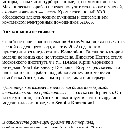
моторы, в том числе турбированные, и, возможно, дизель.
Механическая коробка передач получит столько же ступеней,
сколько и автомат — шесть. Кроме того, новый
УАЗ
обзаведется электрическим ручником и современным
комплексом электронных помощников ADAS.
Aurus планки не снижает
Серийное производство седанов
Aurus Senat
должно начаться
весной следующего года, а летом 2022 года к ним
присоединится внедорожник
Komendant
. Внешность второй
модели до конца еще не утверждена. Директор Центра стиля
московского института ФГУП
НАМИ
Юрий Черненко в
интервью YouTube-каналу Rosmould_Rosplast рассказал, что
идет постоянная работа над обновлением автомобилей
семейства
Aurus
, как в экстерьере, так и в интерьере.
«Дизайнерские изменения вносятся даже тогда, когда
автомобиль начал продаваться»
, — рассказал Черненко. Он
также уточнил, что
Aurus
не планирует выпускать другие
модели классом ниже, чем
Senat
и
Komendant
.
В дайджесте размещен фрагмент материала,
опубликованного на портале Iz.ru 19 июля 2020 года.