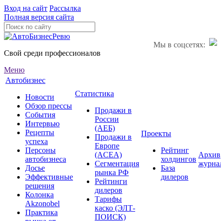
Вход на сайт
Рассылка
Полная версия сайта
Мы в соцсетях:
Свой среди профессионалов
Меню
Автобизнес
Статистика
Новости
Обзор прессы
Продажи в
События
России
Интервью
(АЕБ)
Рецепты
Проекты
Продажи в
успеха
Европе
Персоны
Рейтинг
(ACEA)
Архив
автобизнеса
холдингов
Сегментация
журна
Досье
База
рынка РФ
Эффективные
дилеров
Рейтинги
решения
дилеров
Колонка
Тарифы
Akzonobel
каско (ЭЛТ-
Практика
ПОИСК)