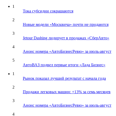
1
Тока субсидии сокращаются
2
Новые модели «Москвича» почти не продаются
3
Jetour Dashing лидирует в продажах «СберАвто»
4
Анонс номера «АвтоБизнесРевю» за июль-август
5
АвтоВАЗ подвел первые итоги «Лада Бизнес»
1
Рынок показал лучший результат с начала года
2
Продажи легковых машин: +13% за семь месяцев
3
Анонс номера «АвтоБизнесРевю» за июль-август
4