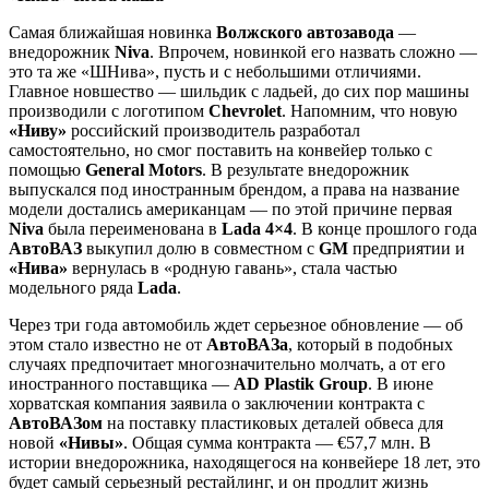
Самая ближайшая новинка
Волжского автозавода
—
внедорожник
Niva
. Впрочем, новинкой его назвать сложно —
это та же «ШНива», пусть и с небольшими отличиями.
Главное новшество — шильдик с ладьей, до сих пор машины
производили с логотипом
Chevrolet
. Напомним, что новую
«Ниву»
российский производитель разработал
самостоятельно, но смог поставить на конвейер только с
помощью
General Motors
. В результате внедорожник
выпускался под иностранным брендом, а права на название
модели достались американцам — по этой причине первая
Niva
была переименована в
Lada 4×4
. В конце прошлого года
АвтоВАЗ
выкупил долю в совместном с
GM
предприятии и
«Нива»
вернулась в «родную гавань», стала частью
модельного ряда
Lada
.
Через три года автомобиль ждет серьезное обновление — об
этом стало известно не от
АвтоВАЗа
, который в подобных
случаях предпочитает многозначительно молчать, а от его
иностранного поставщика —
AD Plastik Group
. В июне
хорватская компания заявила о заключении контракта с
АвтоВАЗом
на поставку пластиковых деталей обвеса для
новой
«Нивы»
. Общая сумма контракта — €57,7 млн. В
истории внедорожника, находящегося на конвейере 18 лет, это
будет самый серьезный рестайлинг, и он продлит жизнь