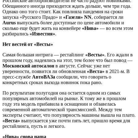
Российские автопроизводители не часто радуют новинками.
Обещанного иногда приходится ждать дольше, чем три года.
Однако оно того стоит. Как повлияла пандемия на сроки
запуска «Русского Прадо» и
«Газели» NN
, собирается ли
Aurus
выпускать более доступные по цене автомобили и
сколько еще будет жить на конвейере
«Нива»
— во всем этом
разбирались
«Известия»
.
Нет вестей от «Весты»
Самая большая интрига — рестайлинг
«Весты»
. Его ждали в
прошлом году, надеялись на этот, тем более что был повод —
Московский автосалон
в августе. Сейчас уже нет
уверенности, появится ли обновленная
«Веста»
в 2021-м. В
пресс-службе
АвтоВАЗа
сообщили, что говорить о
конкретных сроках выхода новинок пока рано.
По результатам полугодия она остается одним из самых
популярных автомобилей на рынке. К тому же в прошлом
году эта модель прибавила в оснащении и обзавелась
современной автоматической трансмиссией. Между тем
эксперты считают, что популярность машины вышла на плато.
«Веста»
выпускается уже почти пять лет, пришло время для
рестайлинга, пусть и легкого.
«Нива» снова наша