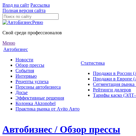
Вход на сайт
Рассылка
Полная версия сайта
Свой среди профессионалов
Меню
Автобизнес
Новости
Статистика
Обзор прессы
События
Продажи в России (
Интервью
Продажи в Европе 
Рецепты успеха
Сегментация рынка
Персоны автобизнеса
Рейтинги дилеров
Досье
Тарифы каско (ЭЛ
Эффективные решения
Колонка Akzonobel
Практика рынка от Аvito Авто
Автобизнес / Обзор прессы