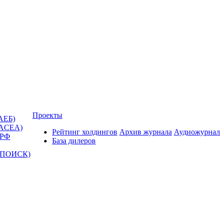
Проекты
АЕБ)
(ACEA)
Рейтинг холдингов
Архив журнала
Аудиожурнал
 РФ
База дилеров
Т-ПОИСК)