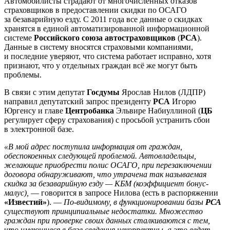
Автомобилисты страдают от многочисленных отказов
страховщиков в предоставлении скидки по ОСАГО
за безаварийную езду. С 2011 года все данные о скидках
хранятся в единой автоматизированной информационной
системе
Российского союза автостраховщиков
(
РСА
).
Данные в систему вносятся страховыми компаниями,
и последние уверяют, что система работает исправно, хотя
признают, что у отдельных граждан всё же могут быть
проблемы.
В связи с этим депутат
Госдумы
Ярослав Нилов (ЛДПР)
направил депутатский запрос президенту
РСА
Игорю
Юргенсу и главе
Центробанка
Эльвире Набиуллиной (
ЦБ
регулирует сферу страхования) с просьбой устранить сбои
в электронной базе.
«В мой адрес поступила информация от граждан,
обеспокоенных следующей проблемой. Автовладельцы,
желающие приобрести полис ОСАГО, при перезаключении
договора обнаруживают, что утрачена так называемая
скидка за безаварийную езду — КБМ (коэффициент бонус-
малус),
— говорится в запросе Нилова (есть в распоряжении
«Известий»
). —
По-видимому, в функционировании базы
РСА
существуют принципиальные недостатки. Множество
граждан при проверке своих данных сталкиваются с тем,
что имеющиеся в базе сведения некорректны, а это ведет