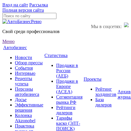
Вход на сайт
Рассылка
Полная версия сайта
Мы в соцсетях:
Свой среди профессионалов
Меню
Автобизнес
Статистика
Новости
Обзор прессы
Продажи в
События
России
Интервью
(АЕБ)
Рецепты
Проекты
Продажи в
успеха
Европе
Персоны
Рейтинг
(ACEA)
Архив
автобизнеса
холдингов
Сегментация
журна
Досье
База
рынка РФ
Эффективные
дилеров
Рейтинги
решения
дилеров
Колонка
Тарифы
Akzonobel
каско (ЭЛТ-
Практика
ПОИСК)