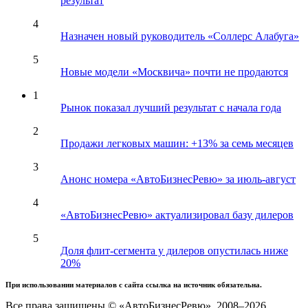
результат
4
Назначен новый руководитель «Соллерс Алабуга»
5
Новые модели «Москвича» почти не продаются
1
Рынок показал лучший результат с начала года
2
Продажи легковых машин: +13% за семь месяцев
3
Анонс номера «АвтоБизнесРевю» за июль-август
4
«АвтоБизнесРевю» актуализировал базу дилеров
5
Доля флит-сегмента у дилеров опустилась ниже
20%
При использовании материалов с сайта ссылка на источник обязательна.
Все права защищены © «АвтоБизнесРевю», 2008–2026.