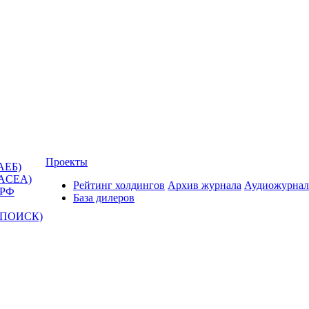
Проекты
АЕБ)
(ACEA)
Рейтинг холдингов
Архив журнала
Аудиожурнал
 РФ
База дилеров
Т-ПОИСК)