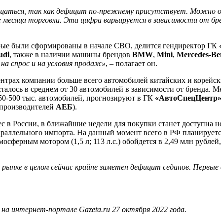
ащаться, так как дефицит по-прежнему присутствует. Можно 
месяца торговли. Эта цифра варьируется в зависимости от бре
орые были сформированы в начале СВО, делится гендиректор ГК
udi
, также в наличии машины брендов
BMW
,
Mini
,
Mercedes-Be
на спрос и на условия продаж»
, – полагает он.
нтрах компании больше всего автомобилей китайских и корейск
сталось в среднем от 30 автомобилей в зависимости от бренда.
 450-500 тыс. автомобилей, прогнозируют в ГК
«АвтоСпецЦентр
опроизводителей
АЕБ
).
с в России, в ближайшие недели для покупки станет доступна н
раллельного импорта. На данный момент всего в РФ планируется
мосферным мотором (1,5 л; 113 л.с.) обойдется в 2,49 млн рублей, 
 рынке в целом сейчас крайне заметен дефицит седанов. Первы
а интернет-портале Gazeta.ru 27 октября 2022 года.