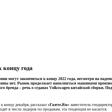
 концу года
 могут закончиться к концу 2022 года, несмотря на падение
ны нет. Рынок продолжает наполняться машинами производ
 бренда – речь о седанах Volkswagen китайской сборки. Под
к концу декабря, рассказал
«Газете.Ru»
заместитель гендиректо
дят в число лидеров по продажам, эта тенденция не касается.