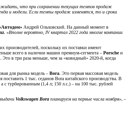
ожидать, что при сохранении текущих темпов продаж
нда и модели. Если темпы продаж изменятся, то и сроки
«Автодом»
Андрей Ольховский. На данный момент в
nz
.
«Вполне вероятно, IV квартал 2022 года многие компании
их производителей, поскольку их поставки имеют
 Меньше всего в наличии машин премиум-сегмента –
Porsche
и
»
. Это в три раза меньше, чем за «ковидный» 2020-й, когда
овая для рынка модель –
Bora
. Это первая массовая модель
 поставить 1 тыс. седанов Bora китайского производства. В
а с турбированным (1,4 л; 150 л.с.) – на 100 тыс. рублей
е выдачи
Volkswagen Bora
планируем на первые числа ноября»
, –