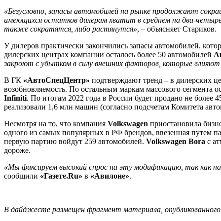
«Безусловно, запасы автомобилей на рынке продолжают сокр
имеющихся остатков дилерам хватит в среднем на два-четыре 
также сократятся, либо растянутся»
, – объясняет Стариков.
У дилеров практически закончились запасы автомобилей, кот
дилерских центрах компании осталось более 50 автомобилей
A
закроют с убытком в силу внешних факторов, которые влияют 
В ГК
«АвтоСпецЦентр»
подтверждают тренд – в дилерских це
возобновляемость. По остальным маркам массового сегмента о
Infiniti
. По итогам 2022 года в России будет продано не более
реализовали 1,6 млн машин (согласно подсчетам Комитета авт
Несмотря на то, что компания
Volkswagen
приостановила бизне
одного из самых популярных в РФ брендов, ввезенная путем па
первую партию войдут 259 автомобилей.
Volkswagen Bora
с ат
дороже.
«Мы фиксируем высокий спрос на эту модификацию, так как на
сообщили
«Газете.Ru»
в
«Авилоне»
.
В дайджесте размещен фрагмент материала, опубликованного н