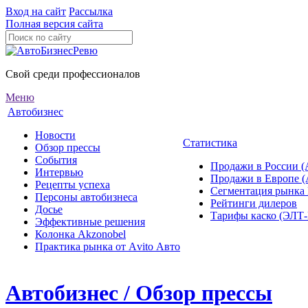
Вход на сайт
Рассылка
Полная версия сайта
Свой среди профессионалов
Меню
Автобизнес
Новости
Статистика
Обзор прессы
События
Продажи в России (
Интервью
Продажи в Европе 
Рецепты успеха
Сегментация рынка
Персоны автобизнеса
Рейтинги дилеров
Досье
Тарифы каско (ЭЛ
Эффективные решения
Колонка Akzonobel
Практика рынка от Аvito Авто
Автобизнес / Обзор прессы