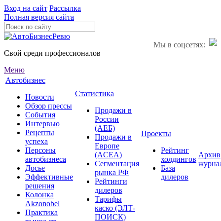
Вход на сайт
Рассылка
Полная версия сайта
Мы в соцсетях:
Свой среди профессионалов
Меню
Автобизнес
Статистика
Новости
Обзор прессы
Продажи в
События
России
Интервью
(АЕБ)
Рецепты
Проекты
Продажи в
успеха
Европе
Персоны
Рейтинг
(ACEA)
Архив
автобизнеса
холдингов
Сегментация
журна
Досье
База
рынка РФ
Эффективные
дилеров
Рейтинги
решения
дилеров
Колонка
Тарифы
Akzonobel
каско (ЭЛТ-
Практика
ПОИСК)