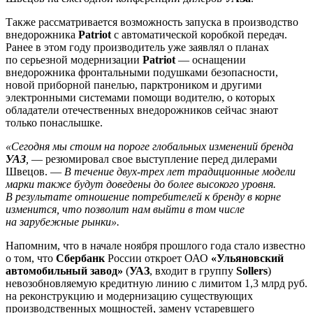
Также рассматривается возможность запуска в производство
внедорожника
Patriot
с автоматической коробкой передач.
Ранее в этом году производитель уже заявлял о планах
по серьезной модернизации
Patriot
— оснащении
внедорожника фронтальными подушками безопасности,
новой приборной панелью, парктроником и другими
электронными системами помощи водителю, о которых
обладатели отечественных внедорожников сейчас знают
только понаслышке.
«Сегодня мы стоим на пороге глобальных изменений бренда
УАЗ
,
— резюмировал свое выступление перед дилерами
Швецов. —
В течение двух-трех лет традиционные модели
марки также будут доведены до более высокого уровня.
В результате отношение потребителей к бренду в корне
изменится, что позволит нам выйти в том числе
на зарубежные рынки».
Напомним, что в начале ноября прошлого года стало известно
о том, что
Сбербанк
России откроет ОАО
«Ульяновский
автомобильный завод»
(
УАЗ
, входит в группу
Sollers
)
невозобновляемую кредитную линию с лимитом 1,3 млрд руб.
на реконструкцию и модернизацию существующих
производственных мощностей, замену устаревшего