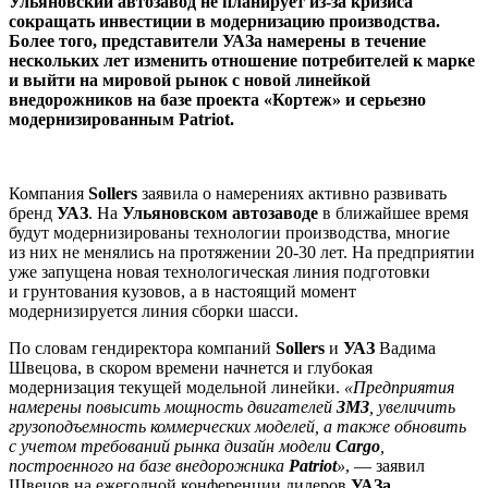
Ульяновский автозавод не планирует из-за кризиса
сокращать инвестиции в модернизацию производства.
Более того, представители УАЗа намерены в течение
нескольких лет изменить отношение потребителей к марке
и выйти на мировой рынок с новой линейкой
внедорожников на базе проекта «Кортеж» и серьезно
модернизированным Patriot.
Компания
Sollers
заявила о намерениях активно развивать
бренд
УАЗ
. На
Ульяновском автозаводе
в ближайшее время
будут модернизированы технологии производства, многие
из них не менялись на протяжении 20-30 лет. На предприятии
уже запущена новая технологическая линия подготовки
и грунтования кузовов, а в настоящий момент
модернизируется линия сборки шасси.
По словам гендиректора компаний
Sollers
и
УАЗ
Вадима
Швецова, в скором времени начнется и глубокая
модернизация текущей модельной линейки.
«Предприятия
намерены повысить мощность двигателей
ЗМЗ
, увеличить
грузоподъемность коммерческих моделей, а также обновить
с учетом требований рынка дизайн модели
Cargo
,
построенного на базе внедорожника
Patriot
»
, — заявил
Швецов на ежегодной конференции дилеров
УАЗа
.