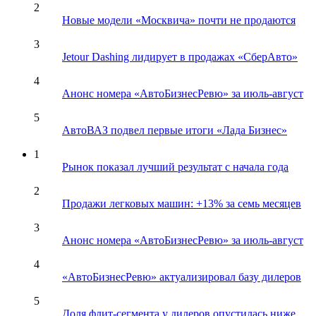
2
Новые модели «Москвича» почти не продаются
3
Jetour Dashing лидирует в продажах «СберАвто»
4
Анонс номера «АвтоБизнесРевю» за июль-август
5
АвтоВАЗ подвел первые итоги «Лада Бизнес»
1
Рынок показал лучший результат с начала года
2
Продажи легковых машин: +13% за семь месяцев
3
Анонс номера «АвтоБизнесРевю» за июль-август
4
«АвтоБизнесРевю» актуализировал базу дилеров
5
Доля флит-сегмента у дилеров опустилась ниже