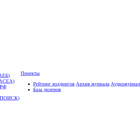
Проекты
АЕБ)
(ACEA)
Рейтинг холдингов
Архив журнала
Аудиожурнал
 РФ
База дилеров
Т-ПОИСК)