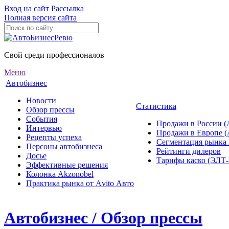
Вход на сайт
Рассылка
Полная версия сайта
Свой среди профессионалов
Меню
Автобизнес
Новости
Статистика
Обзор прессы
События
Продажи в России (
Интервью
Продажи в Европе 
Рецепты успеха
Сегментация рынка
Персоны автобизнеса
Рейтинги дилеров
Досье
Тарифы каско (ЭЛ
Эффективные решения
Колонка Akzonobel
Практика рынка от Аvito Авто
Автобизнес / Обзор прессы