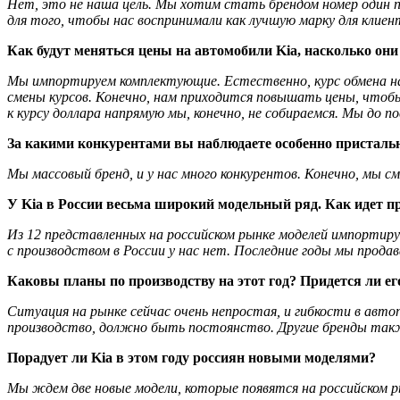
Нет, это не наша цель. Мы хотим стать брендом номер один 
для того, чтобы нас воспринимали как лучшую марку для клиен
Как будут меняться цены на автомобили Kia, насколько он
Мы импортируем комплектующие. Естественно, курс обмена на
смены курсов. Конечно, нам приходится повышать цены, чтоб
к курсу доллара напрямую мы, конечно, не собираемся. Мы до по
За какими конкурентами вы наблюдаете особенно присталь
Мы массовый бренд, и у нас много конкурентов. Конечно, мы см
У Kia в России весьма широкий модельный ряд. Как идет пр
Из 12 представленных на российском рынке моделей импортир
с производством в России у нас нет. Последние годы мы продав
Каковы планы по производству на этот год? Придется ли е
Ситуация на рынке сейчас очень непростая, и гибкости в авто
производство, должно быть постоянство. Другие бренды так
Порадует ли Kia в этом году россиян новыми моделями?
Мы ждем две новые модели, которые появятся на российском ры