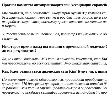
Прогноз комитета автопроизводителей Ассоциации европейск
Мы считаем, что показатели индустрии будут держаться на ур
был главным локомотивом рынка и рос быстрее других, но и ег
их продаж сохранятся, поскольку кризис касается их меньше о
и Кореей.
У России есть большой потенциал, несмотря на уменьшение об
вернутся.
Некоторое время назад вы вышли с премиальной моделью Qu
ли вы результатом?
Да, мы очень довольны. Мы хотим показать клиентам, что
Kia
мы представлены во всех сегментах. Это уникальная ситуация
Как будет развиваться дилерская сеть Kia? Будут ли, к при
По всему миру дилеры объединяются, происходят приобретени
время у нас 170 дилерских центров, они охватывают порядка 90
ее работы. Мы хотим гарантировать дилерам определенный объ
программа по продаже сертифицированных автомобилей с проб