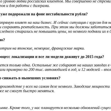
по уровню любви российских клиентов. Мы совершенно не стрем
тов и для работы с дилерами.
и уже подорожали на фоне нестабильности рубля?
прямую влияет на наш бизнес. И сейчас ситуация с курсом для
ы сохранять рентабельность. При этом мы должны заботиться 
следнего старались не повышать цены, но немного подняли их в д
но?
отрим на японские, немецкие, французские марки.
оцесс локализации и все ли модели доживут до 2015 года?
уется только одна. Остальные же собирают на наших заводах в
али примерно по 200 тыс. автомобилей в год, и 12 моделей – впо
го снижать в нынешних условиях?
производстве у всех на самом деле немного. Заводские мощност
же не смогут быстро меняться.
нке. Кроме того, у нас планируется несколько обновлений суще