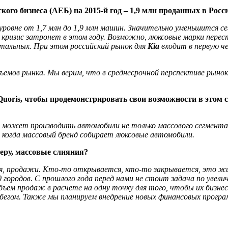
ого бизнеса (АЕБ) на 2015-й год – 1,9 млн проданных в Рос
овне от 1,7 млн до 1,9 млн машин. Значительно уменьшится се
о кризис затронет в этом году. Возможно, люксовые марки пере
стальных. При этом российский рынок для
Kia
входит в первую 
ъемов рынка. Мы верим, что в среднесрочной перспективе рыно
oris, чтобы продемонстрировать свои возможности в этом с
может производить автомобили не только массового сегмента,
, когда массовый бренд собирает люксовые автомобили.
меру, массовые слияния?
я, продажи. Кто-то открывается, кто-то закрывается, это жив
 городов. С прошлого года перед нами не стоит задача по увели
ем продаж в расчете на одну точку для того, чтобы их бизнес 
егом. Также мы планируем внедрение новых финансовых програ