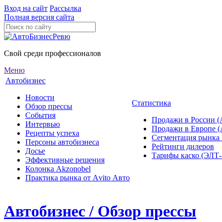
Вход на сайт
Рассылка
Полная версия сайта
Свой среди профессионалов
Меню
Автобизнес
Новости
Статистика
Обзор прессы
События
Продажи в России (
Интервью
Продажи в Европе 
Рецепты успеха
Сегментация рынка
Персоны автобизнеса
Рейтинги дилеров
Досье
Тарифы каско (ЭЛ
Эффективные решения
Колонка Akzonobel
Практика рынка от Аvito Авто
Автобизнес / Обзор прессы