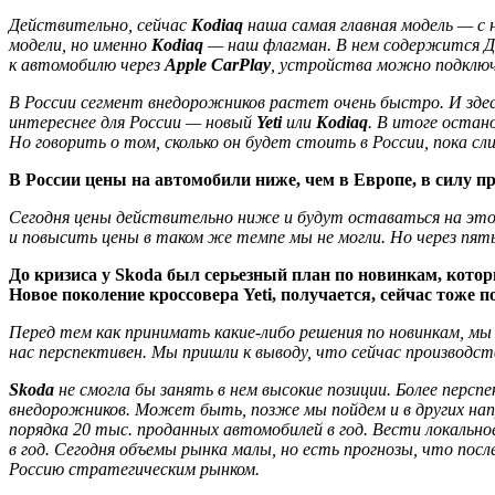
Действительно, сейчас
Kodiaq
наша самая главная модель — с 
модели, но именно
Kodiaq
— наш флагман. В нем содержится ДН
к автомобилю через
Apple CarPlay
, устройства можно подклю
В России сегмент внедорожников растет очень быстро. И здес
интереснее для России — новый
Yeti
или
Kodiaq
. В итоге остан
Но говорить о том, сколько он будет стоить в России, пока с
В России цены на автомобили ниже, чем в Европе, в силу п
Сегодня цены действительно ниже и будут оставаться на этом
и повысить цены в таком же темпе мы не могли. Но через пят
До кризиса у Skoda был серьезный план по новинкам, котор
Новое поколение кроссовера Yeti, получается, сейчас тоже 
Перед тем как принимать какие-либо решения по новинкам, мы 
нас перспективен. Мы пришли к выводу, что сейчас производс
Skoda
не смогла бы занять в нем высокие позиции. Более пер
внедорожников. Может быть, позже мы пойдем и в других напра
порядка 20 тыс. проданных автомобилей в год. Вести локально
в год. Сегодня объемы рынка малы, но есть прогнозы, что посл
Россию стратегическим рынком.