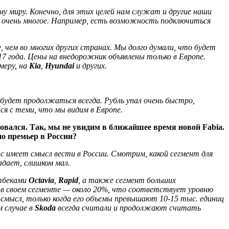
му миру. Конечно, для этих целей нам служат и другие наши
 очень многое. Например, есть возможность подключиться
.
 чем во многих других странах. Мы долго думали, что будет
017 года. Цены на внедорожник объявлены только в Европе.
меру, на
Kia
,
Hyundai
и других.
будет продолжаться всегда. Рубль упал очень быстро,
ся с теми, что мы видим в Европе.
ровался. Так, мы не увидим в ближайшее время новой Fabia.
но премьер в России?
ас имеет смысл вести в России. Смотрим, какой сегмент для
адает, слишком мал.
фтбеками
Octavia
,
Rapid
, а также сегмент больших
ia в своем сегменте — около 20%, что соответствует уровню
т смысл, только когда его объемы превышают 10-15 тыс. единиц
м случае в
Skoda
всегда считали и продолжают считать