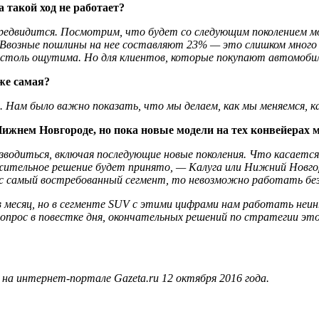
a такой ход не работает?
предвидится. Посмотрим, что будет со следующим поколением м
 Ввозные пошлины на нее составляют 23% — это слишком много д
не столь ощутима. Но для клиентов, которые покупают автомобил
же самая?
 Нам было важно показать, что мы делаем, как мы меняемся, ка
жнем Новгороде, но пока новые модели на тех конвейерах м
оизводиться, включая последующие новые поколения. Что касаетс
ожительное решение будет принято, — Калуга или Нижний Новго
ас самый востребованный сегмент, то невозможно работать без
 месяц, но в сегменте SUV с этими цифрами нам работать неинт
вопрос в повестке дня, окончательных решений по стратегии это
а интернет-портале Gazeta.ru 12 октября 2016 года.