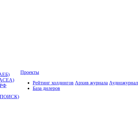
Проекты
АЕБ)
(ACEA)
Рейтинг холдингов
Архив журнала
Аудиожурнал
 РФ
База дилеров
Т-ПОИСК)