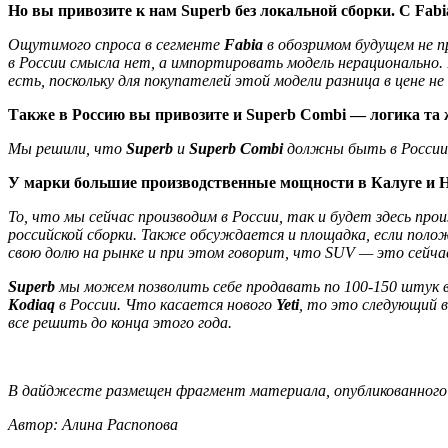
Но вы привозите к нам Superb без локальной сборки. С Fabi
Ощутимого спроса в сегменте
Fabia
в обозримом будущем не 
в России смысла нет, а импортировать модель нерационально.
есть, поскольку для покупателей этой модели разница в цене 
Также в Россию вы привозите и Superb Combi — логика та 
Мы решили, что
Superb
и
Superb Combi
должны быть в России.
У марки большие производственные мощности в Калуге и Ни
То, что мы сейчас производим в России, так и будет здесь пр
российской сборки. Также обсуждается и площадка, если пол
свою долю на рынке и при этом говорит, что SUV — это сейч
Superb
мы можем позволить себе продавать по 100-150 штук в
Kodiaq
в России. Что касается нового
Yeti
, то это следующий 
все решить до конца этого года.
В дайджесте размещен фрагмент материала, опубликованного н
Автор: Алина Распопова