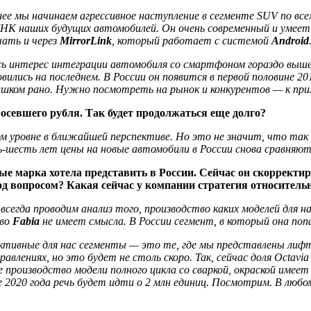
нее мы начинаем агрессивное наступление в сегменте SUV по все
К наших будущих автомобилей. Он очень современный и умеет
чать и через
MirrorLink
, который работает с системой
Android
ь интерес интеграции автомобиля со смартфоном гораздо выше,
овились на последнем. В России он появится в первой половине 2
лишком рано. Нужно посмотреть на рынок и конкурентов — к при
росевшего рубля. Так будет продолжаться еще долго?
 уровне в ближайшей перспективе. Но это не значит, что так 
ь-шесть лет цены на новые автомобили в России снова сравняют
ые марка хотела представить в России. Сейчас он скорректи
под вопросом? Какая сейчас у компании стратегия относитель
всегда проводим анализ того, производство каких моделей для н
тво
Fabia
не имеет смысла. В России сегмент, в который она поп
спективные для нас сегменты — это те, где мы представлены ли
влениях, но это будет не столь скоро. Так, сейчас доля Octav
е производство модели полного цикла со сваркой, окраской имее
е 2020 года речь будет идти о 2 млн единиц. Посмотрим. В любо