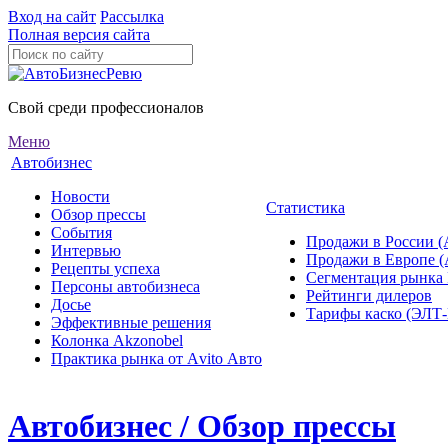
Вход на сайт
Рассылка
Полная версия сайта
Свой среди профессионалов
Меню
Автобизнес
Новости
Статистика
Обзор прессы
События
Продажи в России (
Интервью
Продажи в Европе 
Рецепты успеха
Сегментация рынка
Персоны автобизнеса
Рейтинги дилеров
Досье
Тарифы каско (ЭЛ
Эффективные решения
Колонка Akzonobel
Практика рынка от Аvito Авто
Автобизнес / Обзор прессы