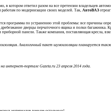
о, в котором ответил разом на все претензии владельцев автом
 работам по модернизации своих моделей. Так,
АвтоВАЗ
отреаг
ется программа по устранению этой проблемы: все причины опре
дребезжание дверцы перчаточного ящика и полки багажника. Кр
 приборной панели. Также компания, поставляющая кресла, взял
моизоляция. Аналогичный пакет шумоизоляции планируется так
а интернет-портале Gazeta.ru 23 апреля 2014 года.
ресных материалов раньше остальных!