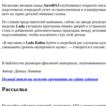
Несколько месяцев назад
АвтоВАЗ
опубликовал открытое письм
подготовили очередной отчет по выполненным и планируемым
авто на скрип деталей обшивки салона.
По словам представителей компании, сейчас на заводе реализу
моделях
Lada
улучшили крепления обивки дверей и устранили 
стоек и добавление дополнительных прокладок между деталями
подголовников, чтобы исключить стук этой детали.
«В мае-июне в
Lada Kalina
будет в очередной раз улучшена шу
уменьшить уровень внутреннего шума»
, — говорится в письме.
В дайджесте размещен фрагмент материала, опубликованного н
Автор: Даниил Ломакин
Полный текст вы можете прочитать на сайте издания
Рассылка
Получайте дайджест новостей, статистику АЕБ и анонсы инте