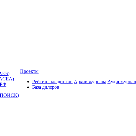
Проекты
АЕБ)
(ACEA)
Рейтинг холдингов
Архив журнала
Аудиожурнал
 РФ
База дилеров
Т-ПОИСК)